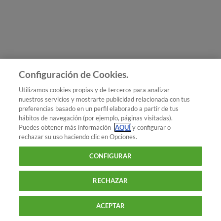
Únete a nosotros
Los más populares
Conoce OCU
Configuración de Cookies.
Más Información
Utilizamos cookies propias y de terceros para analizar
nuestros servicios y mostrarte publicidad relacionada con tus
© 2026 OCU
preferencias basado en un perfil elaborado a partir de tus
Condiciones generales de contratación de OCU
hábitos de navegación (por ejemplo, páginas visitadas).
Política de privacidad
Puedes obtener más información
AQUÍ
y configurar o
rechazar su uso haciendo clic en Opciones.
Uso del nombre y de los signos de OCU
Aviso Legal
Política de cookies
CONFIGURAR
RECHAZAR
ACEPTAR