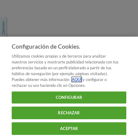
Únete a nosotros
Los más populares
Conoce OCU
Configuración de Cookies.
Más Información
Utilizamos cookies propias y de terceros para analizar
nuestros servicios y mostrarte publicidad relacionada con tus
© 2026 OCU
preferencias basado en un perfil elaborado a partir de tus
Condiciones generales de contratación de OCU
hábitos de navegación (por ejemplo, páginas visitadas).
Política de privacidad
Puedes obtener más información
AQUÍ
y configurar o
rechazar su uso haciendo clic en Opciones.
Uso del nombre y de los signos de OCU
Aviso Legal
Política de cookies
CONFIGURAR
RECHAZAR
ACEPTAR