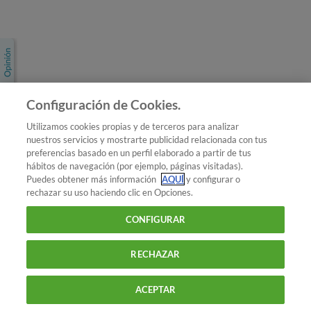
Únete a nosotros
Los más populares
Conoce OCU
Configuración de Cookies.
Más Información
Utilizamos cookies propias y de terceros para analizar
nuestros servicios y mostrarte publicidad relacionada con tus
© 2026 OCU
preferencias basado en un perfil elaborado a partir de tus
Condiciones generales de contratación de OCU
hábitos de navegación (por ejemplo, páginas visitadas).
Política de privacidad
Puedes obtener más información
AQUÍ
y configurar o
rechazar su uso haciendo clic en Opciones.
Uso del nombre y de los signos de OCU
Aviso Legal
Política de cookies
CONFIGURAR
RECHAZAR
ACEPTAR