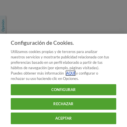
Únete a nosotros
Los más populares
Conoce OCU
Configuración de Cookies.
Más Información
Utilizamos cookies propias y de terceros para analizar
nuestros servicios y mostrarte publicidad relacionada con tus
© 2026 OCU
preferencias basado en un perfil elaborado a partir de tus
Condiciones generales de contratación de OCU
hábitos de navegación (por ejemplo, páginas visitadas).
Política de privacidad
Puedes obtener más información
AQUÍ
y configurar o
rechazar su uso haciendo clic en Opciones.
Uso del nombre y de los signos de OCU
Aviso Legal
Política de cookies
CONFIGURAR
RECHAZAR
ACEPTAR