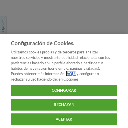
Únete a nosotros
Los más populares
Conoce OCU
Configuración de Cookies.
Más Información
Utilizamos cookies propias y de terceros para analizar
nuestros servicios y mostrarte publicidad relacionada con tus
© 2026 OCU
preferencias basado en un perfil elaborado a partir de tus
Condiciones generales de contratación de OCU
hábitos de navegación (por ejemplo, páginas visitadas).
Política de privacidad
Puedes obtener más información
AQUÍ
y configurar o
rechazar su uso haciendo clic en Opciones.
Uso del nombre y de los signos de OCU
Aviso Legal
Política de cookies
CONFIGURAR
RECHAZAR
ACEPTAR