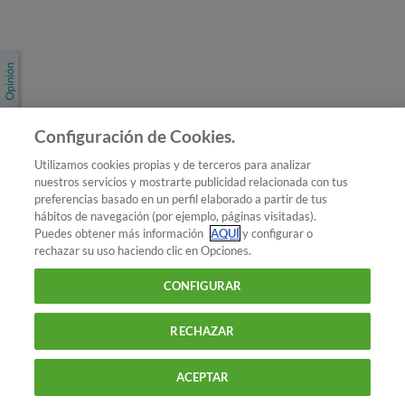
Únete a nosotros
Los más populares
Conoce OCU
Configuración de Cookies.
Más Información
Utilizamos cookies propias y de terceros para analizar
nuestros servicios y mostrarte publicidad relacionada con tus
© 2026 OCU
preferencias basado en un perfil elaborado a partir de tus
Condiciones generales de contratación de OCU
hábitos de navegación (por ejemplo, páginas visitadas).
Política de privacidad
Puedes obtener más información
AQUÍ
y configurar o
rechazar su uso haciendo clic en Opciones.
Uso del nombre y de los signos de OCU
Aviso Legal
Política de cookies
CONFIGURAR
RECHAZAR
ACEPTAR