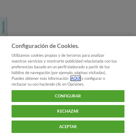
Únete a nosotros
Los más populares
Conoce OCU
Configuración de Cookies.
Más Información
Utilizamos cookies propias y de terceros para analizar
nuestros servicios y mostrarte publicidad relacionada con tus
© 2026 OCU
preferencias basado en un perfil elaborado a partir de tus
Condiciones generales de contratación de OCU
hábitos de navegación (por ejemplo, páginas visitadas).
Política de privacidad
Puedes obtener más información
AQUÍ
y configurar o
rechazar su uso haciendo clic en Opciones.
Uso del nombre y de los signos de OCU
Aviso Legal
Política de cookies
CONFIGURAR
RECHAZAR
ACEPTAR