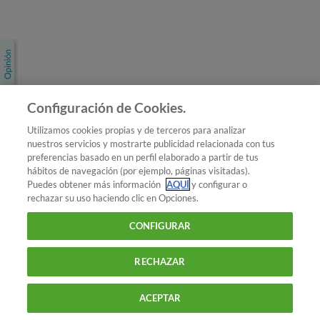
Únete a nosotros
Los más populares
Conoce OCU
Configuración de Cookies.
Más Información
Utilizamos cookies propias y de terceros para analizar
nuestros servicios y mostrarte publicidad relacionada con tus
© 2026 OCU
preferencias basado en un perfil elaborado a partir de tus
Condiciones generales de contratación de OCU
hábitos de navegación (por ejemplo, páginas visitadas).
Política de privacidad
Puedes obtener más información
AQUÍ
y configurar o
rechazar su uso haciendo clic en Opciones.
Uso del nombre y de los signos de OCU
Aviso Legal
Política de cookies
CONFIGURAR
RECHAZAR
ACEPTAR