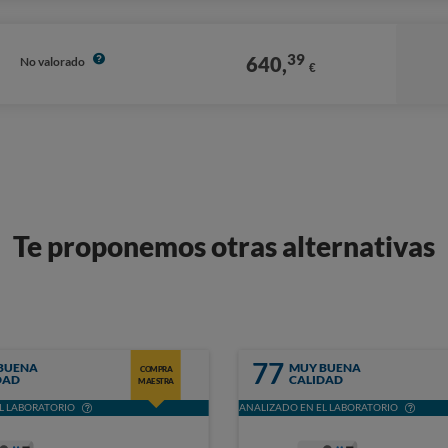
39
640,
No valorado
€
Te proponemos otras alternativas
77
BUENA
MUY BUENA
COMPRA
DAD
CALIDAD
MAESTRA
L LABORATORIO
ANALIZADO EN EL LABORATORIO