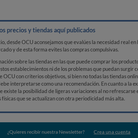
s precios y tiendas aquí publicados
cio, desde OCU aconsejamos que evalúes la necesidad real en l
arcado y de esta forma evites las compras compulsivas.
ción sobre las tiendas en las que puede comprar los productos
stos establecimientos ni de los problemas que puedan surgir co
e OCU con criterios objetivos, si bien no todas las tiendas onl
debe interpretarse como una recomendación. En cuanto a la exa
ue existe la posibilidad de ligeras variaciones al no refrescarse
ísicas que se actualizan con otra periodicidad más alta.
¿Quieres recibir nuestra Newsletter?
Crea una cuenta