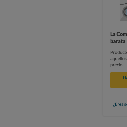
La Com
barata
Producto
aquellos
precio
H
¿Eres s