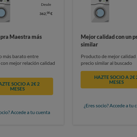
Desde
00
362,
€
pra Maestra más
Mejor calidad con un p
similar
 más barato entre
Producto de mejor calidad 
 con mejor relación calidad
precio similar al buscado
HAZTE SOCIO A 2€ 
MESES
AZTE SOCIO A 2€ 2
MESES
¿Eres socio? Accede a tu 
ocio? Accede a tu cuenta