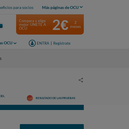
eficios para socios
Más páginas de OCU
2€
Compara y elige
2
mejor: ÚNETE A
meses
OCU
jas OCU
ENTRA
|
Regístrate
s
DEL
RESULTADO DE LAS PRUEBAS