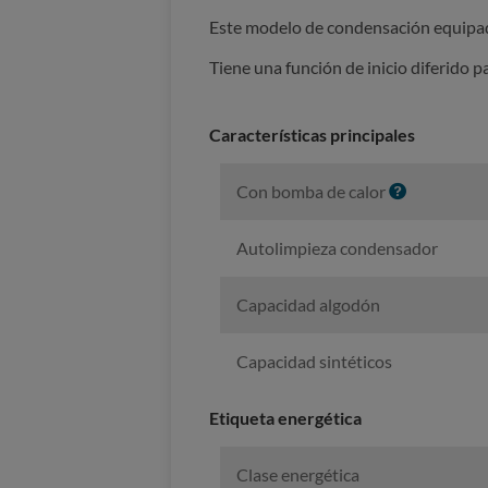
Este modelo de condensación equipado
Tiene una función de inicio diferido p
Características principales
I
Con bomba de calor
n
f
Autolimpieza condensador
o
Capacidad algodón
Capacidad sintéticos
Etiqueta energética
Clase energética