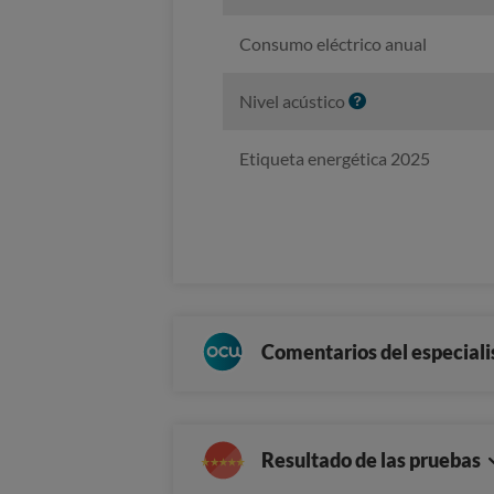
Consumo eléctrico anual
I
Nivel acústico
n
f
Etiqueta energética 2025
o
Comentarios del especiali
Resultado de las pruebas