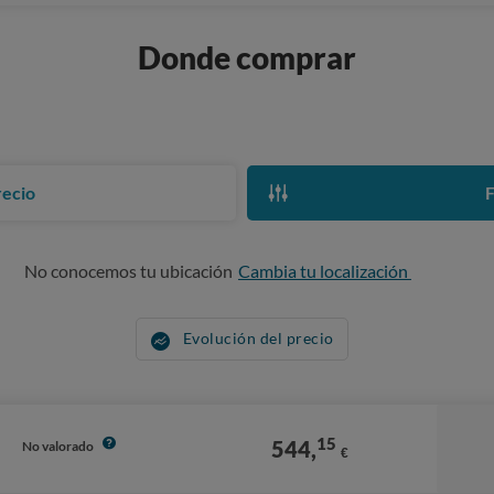
Donde comprar
recio
F
No conocemos tu ubicación
Cambia tu localización
Evolución del precio
15
544,
No valorado
€