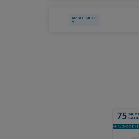
AMBITEMP LD
A
75
MUY 
CALI
ANALIZADO EN E