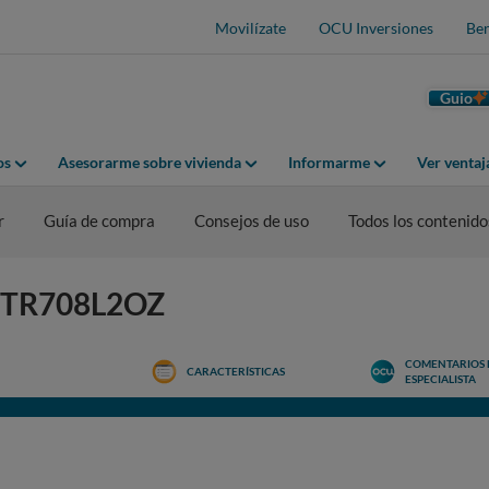
Movilízate
OCU Inversiones
Ben
Guio
os
Asesorarme sobre vivienda
Informarme
Ver venta
r
Guía de compra
Consejos de uso
Todos los contenido
G TR708L2OZ
COMENTARIOS 
CARACTERÍSTICAS
ESPECIALISTA