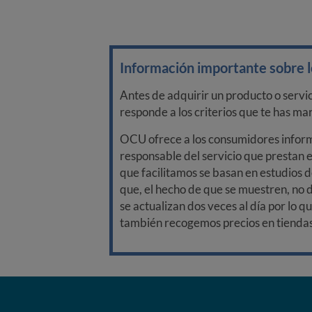
Información importante sobre lo
Antes de adquirir un producto o servi
responde a los criterios que te has m
OCU ofrece a los consumidores informa
responsable del servicio que prestan e
que facilitamos se basan en estudios d
que, el hecho de que se muestren, no 
se actualizan dos veces al día por lo q
también recogemos precios en tiendas f