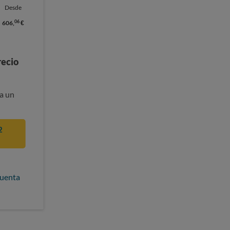
Desde
06
606,
€
recio
a un
2
cuenta