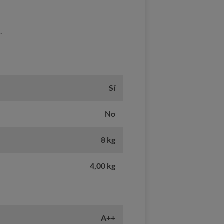
.
Sí
No
8 kg
4,00 kg
A++