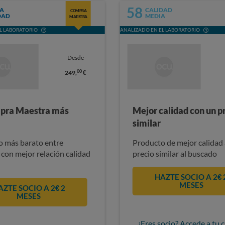
58
A
CALIDAD
COMPRA
DAD
MEDIA
MAESTRA
L LABORATORIO
ANALIZADO EN EL LABORATORIO
Desde
00
249,
€
pra Maestra más
Mejor calidad con un p
similar
 más barato entre
Producto de mejor calidad 
 con mejor relación calidad
precio similar al buscado
HAZTE SOCIO A 2€ 
MESES
AZTE SOCIO A 2€ 2
MESES
¿Eres socio? Accede a tu 