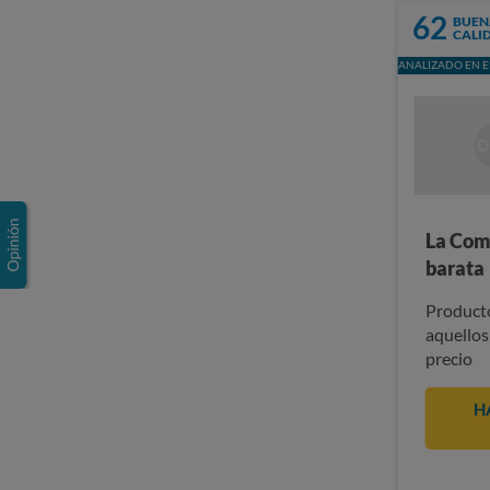
62
BUEN
CALI
ANALIZADO EN E
La Com
barata
Producto
aquellos
precio
H