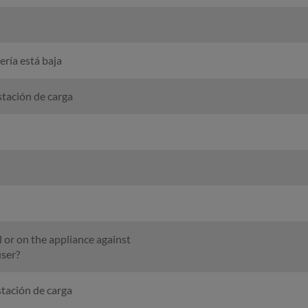
ría está baja
stación de carga
 or on the appliance against
user?
tación de carga