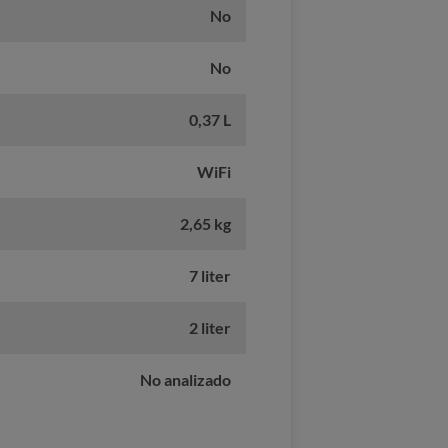
No
No
0,37 L
WiFi
2,65 kg
7 liter
2 liter
No analizado