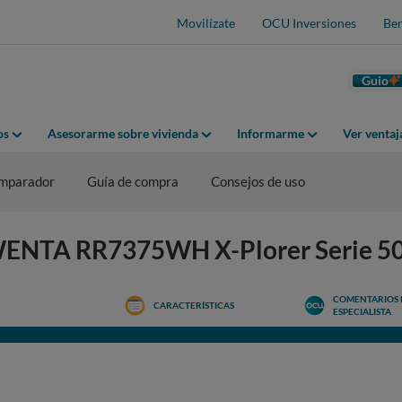
Movilízate
OCU Inversiones
Ben
Guio
os
Asesorarme sobre vivienda
Informarme
Ver venta
mparador
Guía de compra
Consejos de uso
OWENTA RR7375WH X-Plorer Serie 5
COMENTARIOS 
CARACTERÍSTICAS
ESPECIALISTA