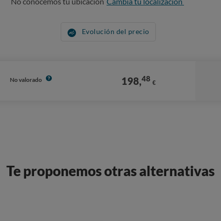
No conocemos tu ubicación
Cambia tu localización
Evolución del precio
48
198,
No valorado
€
Te proponemos otras alternativas