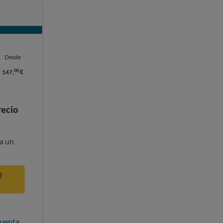
Desde
00
147,
€
recio
a un
2
cuenta