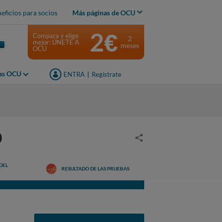
eficios para socios
Más páginas de OCU
2€
Compara y elige
2
mejor: ÚNETE A
meses
OCU
jas OCU
ENTRA
|
Regístrate
0
DEL
RESULTADO DE LAS PRUEBAS