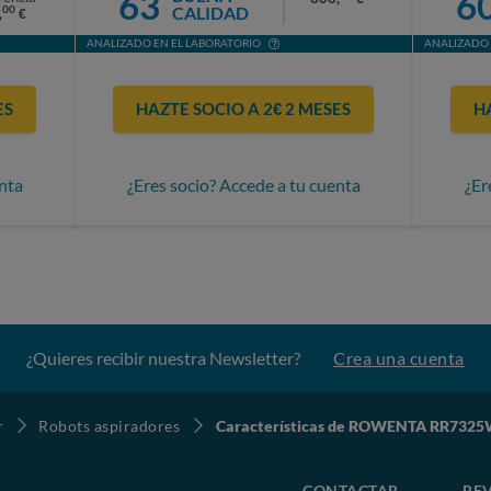
63
6
CALIDAD
00
,
€
ANALIZADO EN EL LABORATORIO
ANALIZADO 
ES
HAZTE SOCIO A 2€ 2 MESES
H
nta
¿Eres socio? Accede a tu cuenta
¿Er
¿Quieres recibir nuestra Newsletter?
Crea una cuenta
r
Robots aspiradores
Características de ROWENTA RR732
CONTACTAR
REV