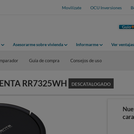
Movilízate
OCU Inversiones
B
Guio
Asesorarme sobre vivienda
Informarme
Ver ventaja
mparador
Guía de compra
Consejos de uso
OWENTA RR7325WH
DESCATALOGADO
Nue
cara