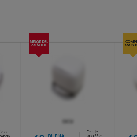
MEJOR DEL
COMP
ANÁLISIS
MAEST
OCU
io de
Desde
BUENA
27
rencia
800,
€