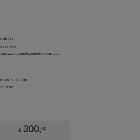
scaleras
ga es bajo
e desplaza automáticamente al cargador
tra en suelos duros
moquetas
300,
00
€