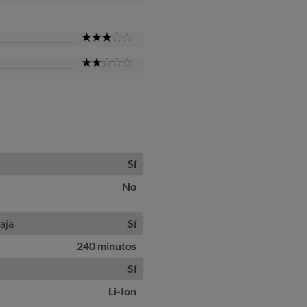
Star
3
Star
2
Star
Sí
No
aja
Sí
240 minutos
Sí
Li-Ion