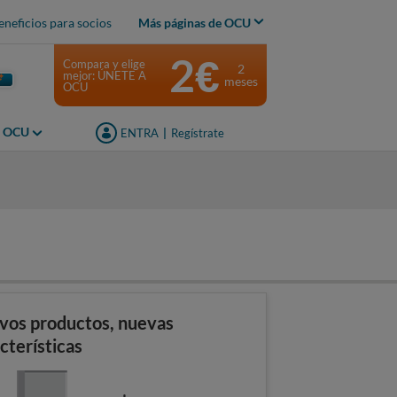
eneficios para socios
Más páginas de OCU
2€
Compara y elige
2
mejor: ÚNETE A
meses
OCU
s OCU
ENTRA
|
Regístrate
vos productos, nuevas
cterísticas