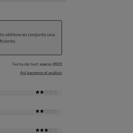
to obtiene en conjunto una
ficiente.
Fecha del test:
marzo 2022
Así hacemos el análisis
2
Star
2
Star
3