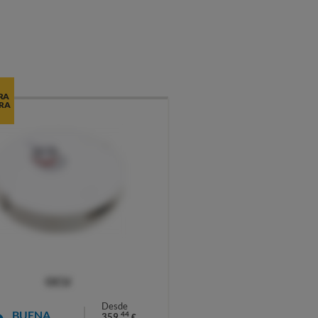
RA
RA
OCU
Desde
BUENA
44
359,
€