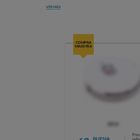
VER MÁS
COMPRA
MAESTRA
OCU
Prec
BUENA
refe