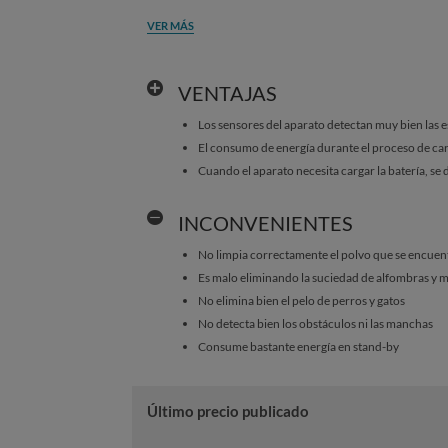
VER MÁS
VENTAJAS
Los sensores del aparato detectan muy bien las e
El consumo de energía durante el proceso de car
Cuando el aparato necesita cargar la batería, s
INCONVENIENTES
No limpia correctamente el polvo que se encuen
Es malo eliminando la suciedad de alfombras y 
No elimina bien el pelo de perros y gatos
No detecta bien los obstáculos ni las manchas
Consume bastante energía en stand-by
Último precio publicado