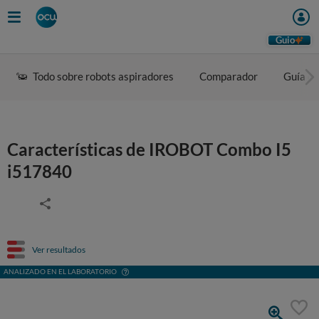
Guio
Todo sobre robots aspiradores
Comparador
Guía d
Características de IROBOT Combo I5
i517840
Ver resultados
ANALIZADO EN EL LABORATORIO