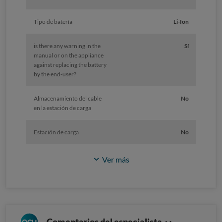
Tipo de batería
Li-Ion
is there any warning in the
Sí
manual or on the appliance
against replacing the battery
by the end-user?
Almacenamiento del cable
No
en la estación de carga
Estación de carga
No
Ver más
Comentarios del especialista