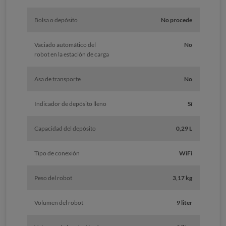
Bolsa o depósito
No procede
Vaciado automático del
No
robot en la estación de carga
Asa de transporte
No
Indicador de depósito lleno
Sí
Capacidad del depósito
0,29 L
Tipo de conexión
WiFi
Peso del robot
3,17 kg
Volumen del robot
9 liter