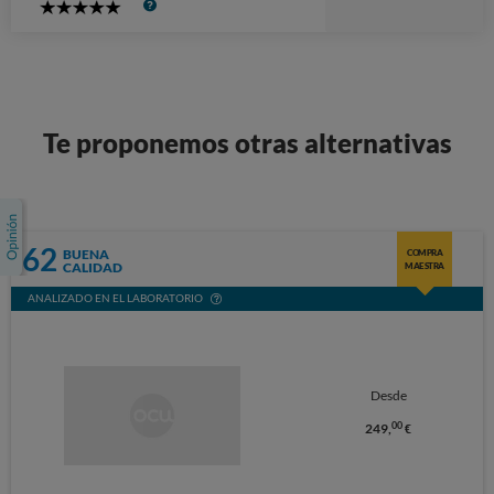
5
Stars
Te proponemos otras alternativas
62
BUENA
COMPRA
CALIDAD
MAESTRA
ANALIZADO EN EL LABORATORIO
Desde
00
249,
€