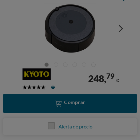
79
248,
€
5
Stars
Comprar
Alerta de precio