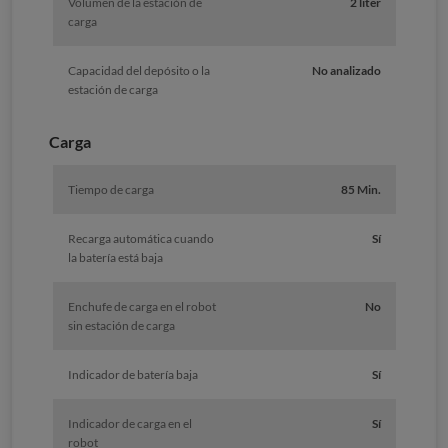
Volumen de la estación de
2 liter
carga
Capacidad del depósito o la
No analizado
estación de carga
Carga
Tiempo de carga
85 Min.
Recarga automática cuando
Sí
la batería está baja
Enchufe de carga en el robot
No
sin estación de carga
Indicador de batería baja
Sí
Indicador de carga en el
Sí
robot