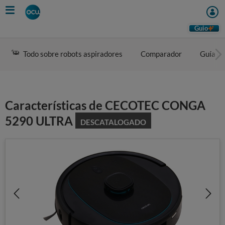
Skip
to
main
Guio
content
Todo sobre robots aspiradores
Comparador
Guía d
Características de CECOTEC CONGA
5290 ULTRA
DESCATALOGADO