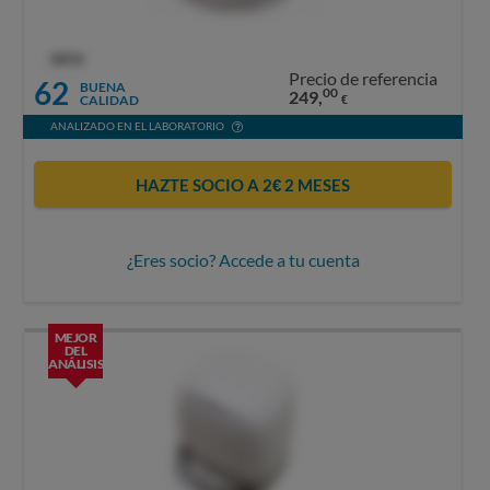
OCU
Precio de referencia
62
BUENA
00
249,
CALIDAD
€
ANALIZADO EN EL LABORATORIO
HAZTE SOCIO A 2€ 2 MESES
¿Eres socio? Accede a tu cuenta
MEJOR
DEL
ANÁLISIS