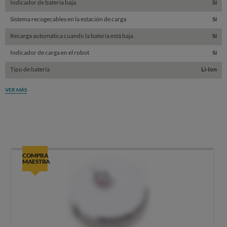
Indicador de batería baja
Sí
Sistema recogecables en la estación de carga
Sí
Recarga automática cuando la batería está baja
Sí
Indicador de carga en el robot
Sí
Tipo de batería
Li-Ion
VER MÁS
COMPRA
MAESTRA