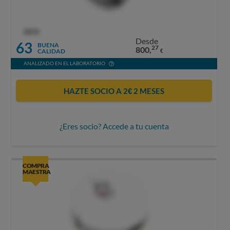
OCU
Desde
63
BUENA
27
800,
CALIDAD
€
ANALIZADO EN EL LABORATORIO
HAZTE SOCIO A 2€ 2 MESES
¿Eres socio? Accede a tu cuenta
COMPRA
MAESTRA