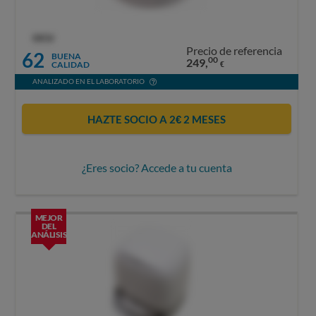
OCU
Precio de referencia
62
BUENA
00
249,
CALIDAD
€
ANALIZADO EN EL LABORATORIO
HAZTE SOCIO A 2€ 2 MESES
¿Eres socio? Accede a tu cuenta
MEJOR
DEL
ANÁLISIS