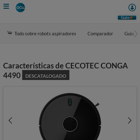
Skip
to
main
Guio
content
Todo sobre robots aspiradores
Comparador
Guía d
Características de CECOTEC CONGA
4490
DESCATALOGADO