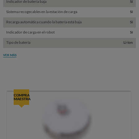
Indicador de batería baja
Sí
Sistema recogecables en la estación de carga
Sí
Recarga automática cuando la batería está baja
Sí
Indicador de carga en el robot
Sí
Tipo de batería
Li-ion
VER MÁS
COMPRA
MAESTRA