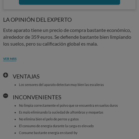
LA OPINIÓN DEL EXPERTO
Este aparato tiene un precio de compra bastante económico,
alrededor de 359 euros. Se defiende bastante bien limpiando
los suelos, pero su calificación global es mala.
VER MÁS
VENTAJAS
Los sensores del aparato detectan muy bien las escaleras
INCONVENIENTES
No limpia correctamente el polvo que se encuentra en suelos duros
Es malo eliminando la suciedad de alfombras y moquetas
No elimina bien el pelo de perros y gatos
El consumo de energía durante la carga es elevado
Consume bastante energía en stand-by