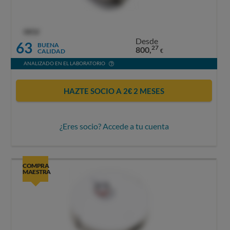
OCU
Desde
63
BUENA
27
800,
CALIDAD
€
ANALIZADO EN EL LABORATORIO
HAZTE SOCIO A 2€ 2 MESES
¿Eres socio? Accede a tu cuenta
COMPRA
MAESTRA