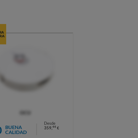
RA
RA
OCU
Desde
0
BUENA
44
359,
€
CALIDAD