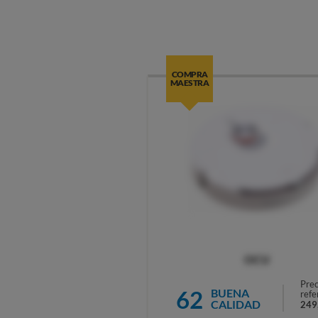
COMPRA
MAESTRA
OCU
Prec
62
BUENA
refe
CALIDAD
249