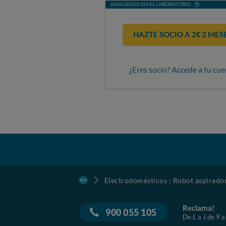
ANALIZADO EN EL LABORATORIO
HAZTE SOCIO A 2€ 2 MES
¿Eres socio? Accede a tu cue
Electrodomésticos : Robot aspirado
Reclama!
900 055 105
De L a J de 9 a