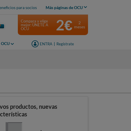
eneficios para socios
Más páginas de OCU
2€
Compara y elige
2
mejor: ÚNETE A
meses
OCU
s OCU
ENTRA
|
Regístrate
vos productos, nuevas
cterísticas