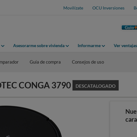
Movilízate
OCU Inversiones
B
Guio
Asesorarme sobre vivienda
Informarme
Ver ventaja
mparador
Guía de compra
Consejos de uso
ECOTEC CONGA 3790
DESCATALOGADO
Nue
cara