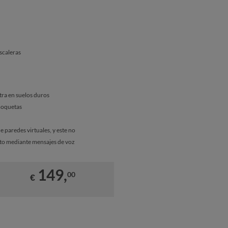
scaleras
tra en suelos duros
moquetas
 paredes virtuales, y este no
ato mediante mensajes de voz
149,
00
€