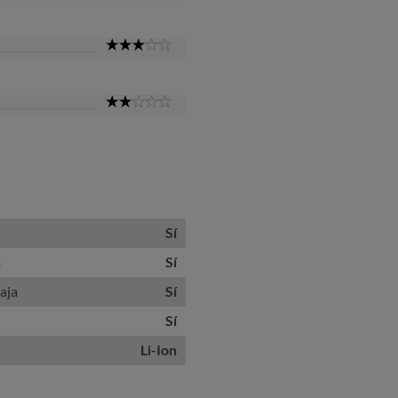
Star
3
Star
2
Star
Sí
a
Sí
aja
Sí
Sí
Li-Ion