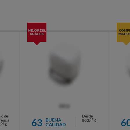
MEJOR DEL
COMP
ANÁLISIS
MAEST
OCU
io de
Desde
63
6
BUENA
27
rencia
800,
€
CALIDAD
00
,
€