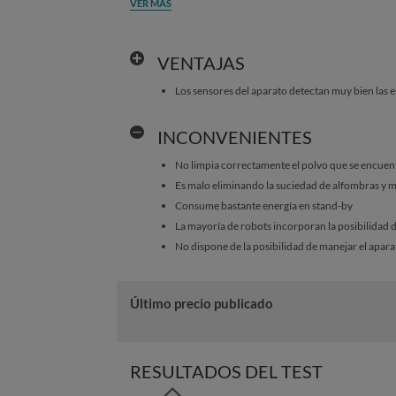
VER MÁS
VENTAJAS
Los sensores del aparato detectan muy bien las e
INCONVENIENTES
No limpia correctamente el polvo que se encuen
Es malo eliminando la suciedad de alfombras y 
Consume bastante energía en stand-by
La mayoría de robots incorporan la posibilidad de
No dispone de la posibilidad de manejar el apar
Último precio publicado
RESULTADOS DEL TEST