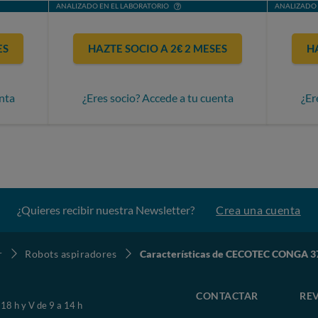
ANALIZADO EN EL LABORATORIO
ANALIZADO 
ES
HAZTE SOCIO A 2€ 2 MESES
H
nta
¿Eres socio? Accede a tu cuenta
¿Er
¿Quieres recibir nuestra Newsletter?
Crea una cuenta
r
Robots aspiradores
Características de CECOTEC CONGA 3
CONTACTAR
REV
 18 h y V de 9 a 14 h