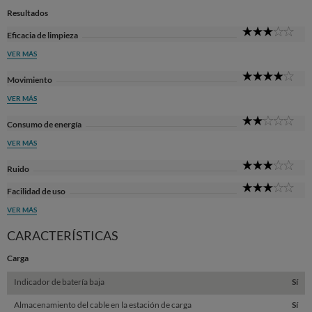
Resultados
3
Eficacia de limpieza
Sta
VER MÁS
4
Movimiento
Sta
VER MÁS
2
Consumo de energía
Sta
VER MÁS
3
Ruido
Sta
3
Facilidad de uso
Sta
VER MÁS
CARACTERÍSTICAS
Carga
Indicador de batería baja
Sí
Almacenamiento del cable en la estación de carga
Sí