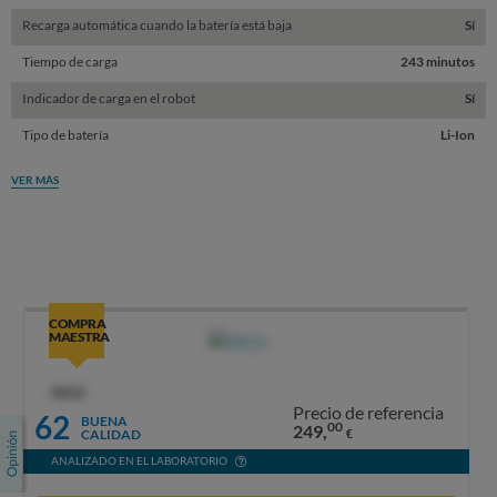
Recarga automática cuando la batería está baja
Sí
Tiempo de carga
243 minutos
Indicador de carga en el robot
Sí
Tipo de batería
Li-Ion
VER MÁS
COMPRA
MAESTRA
OCU
Precio de referencia
62
BUENA
00
249,
CALIDAD
€
ANALIZADO EN EL LABORATORIO