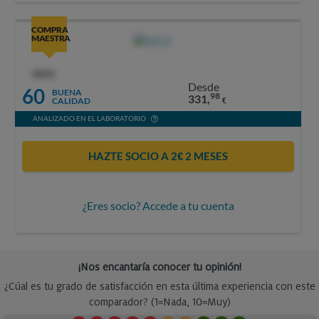
COMPRA
MAESTRA
OCU
Desde
60
BUENA
98
331,
CALIDAD
€
ANALIZADO EN EL LABORATORIO
HAZTE SOCIO A 2€ 2 MESES
¿Eres socio? Accede a tu cuenta