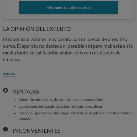
Mira nuestros últimos tests
LA OPINIÓN DEL EXPERTO
El robot aspirador es muy barato,con un precio de unos 190
euros. El aparato no destaca ni para bien ni para mal; está en la
media tanto en calificación global como en resultados de
limpieza.
VER MÁS
VENTAJAS
Detecta los obstáculos y las manchas relativamente bien
Los sensores del aparato detectan muy bien las escaleras
Cuando el aparato necesita cargar la batería, se desplaza automáticamente al
cargador
INCONVENIENTES