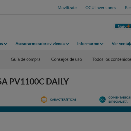
Movilízate
OCU Inversiones
Ben
Guio
os
Asesorarme sobre vivienda
Informarme
Ver venta
r
Guía de compra
Consejos de uso
Todos los contenido
ESA PV1100C DAILY
COMENTARIOS 
CARACTERÍSTICAS
ESPECIALISTA