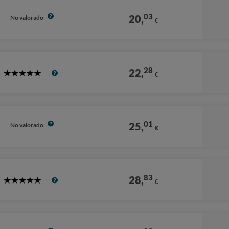
03
20,
No valorado
€
28
22,
€
5
Stars
01
25,
No valorado
€
83
28,
€
5
Stars