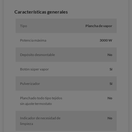
Características generales
Tipo
Plancha de vapor
Potencia máxima
3000 W
Depósito desmontable
No
Botón súper vapor
Sí
Pulverizador
Sí
Planchado todo tipo tejidos
No
sin ajuste termostato
Indicador de necesidad de
No
limpieza