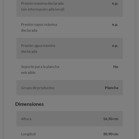
Presión máxima declarada
n.p.
(sin información adicional)
Presión vapor máxima
n.p.
declarada
Presión agua máxima
n.p.
declarada
Soporte para la plancha
No
extraible
Grupo de productos
Plancha
Dimensiones
Altura
16,50 cm
Longitud
30,90 cm