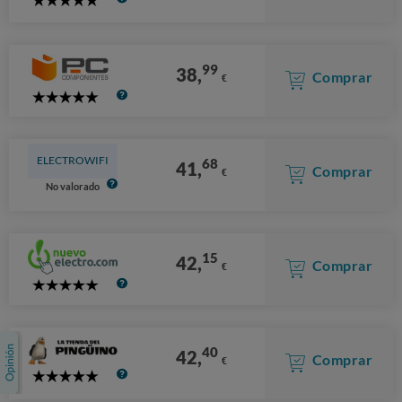
5
Stars
99
38,
Comprar
€
5
Stars
ELECTROWIFI
68
41,
Comprar
€
No valorado
15
42,
Comprar
€
5
Stars
40
42,
Comprar
€
5
Stars