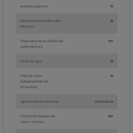
Asa de transporte
Sí
Almacenamiento del cable
Sí
eléctrico
Dispositivo de enrollado del
No
cable eléctrico
Vasito de agua
Sí
Flujo de vapor
Sí
independiente del
termostato
Agujero llenado depósito
3,3 x 2,6 cm
Control de bloqueo de
No
vapor continuo