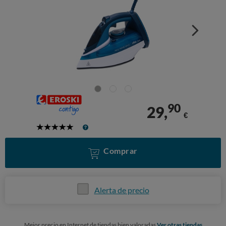
90
29,
€
5
Stars
Comprar
Alerta de precio
Mejor precio en Internet de tiendas bien valoradas
Ver otras tiendas