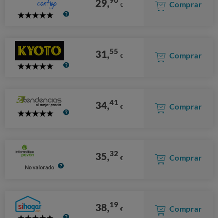
90
29,
Comprar
€
5
Stars
55
31,
Comprar
€
5
Stars
41
34,
Comprar
€
5
Stars
32
35,
Comprar
€
No valorado
19
38,
Comprar
€