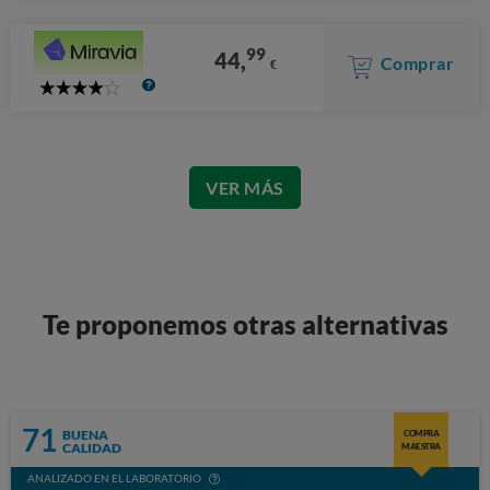
99
44,
Comprar
€
4
Stars
VER MÁS
Te proponemos otras alternativas
71
BUENA
COMPRA
CALIDAD
MAESTRA
ANALIZADO EN EL LABORATORIO