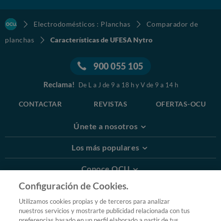
Electrodomésticos : Planchas
Comparador de
planchas
Características de UFESA Nytro
900 055 105
Reclama!
De L a J de 9 a 18 h y V de 9 a 14 h
CONTACTAR
REVISTAS
OFERTAS-OCU
Únete a nosotros
Los más populares
Conoce OCU
Configuración de Cookies.
Más Información
Utilizamos cookies propias y de terceros para analizar
nuestros servicios y mostrarte publicidad relacionada con tus
© 2026 OCU
preferencias basado en un perfil elaborado a partir de tus