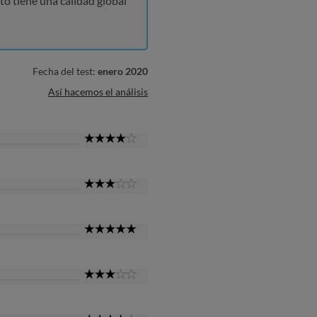
to tiene una calidad global
Fecha del test:
enero 2020
Así hacemos el análisis
4
Star
3
Star
5
Star
3
Star