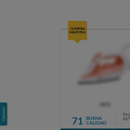
COMPRA
MAESTRA
OCU
Des
71
BUENA
2
23,
CALIDAD