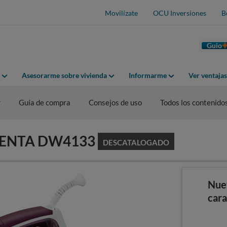
Movilízate
OCU Inversiones
B
Guio
Asesorarme sobre vivienda
Informarme
Ver ventaja
r
Guía de compra
Consejos de uso
Todos los contenido
OWENTA DW4133
DESCATALOGADO
Nue
cara