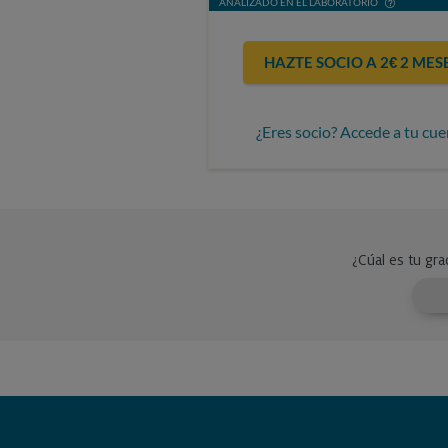
ANALIZADO EN EL LABORATORIO
HAZTE SOCIO A 2€ 2 MES
¿Eres socio? Accede a tu cue