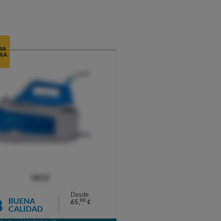
RA
RA
OCU
Desde
8
BUENA
00
65,
€
CALIDAD