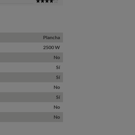
4
Star
Plancha
2500 W
No
Sí
Sí
No
Sí
No
No