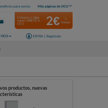
eneficios para socios
Más páginas de OCU
2€
Compara y elige
2
mejor: ÚNETE A
meses
OCU
s OCU
ENTRA
|
Regístrate
s
vos productos, nuevas
cterísticas