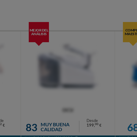
MEJOR DEL
COMP
ANÁLISIS
MAEST
OCU
de
Desde
83
6
MUY BUENA
2
00
199,
€
€
CALIDAD