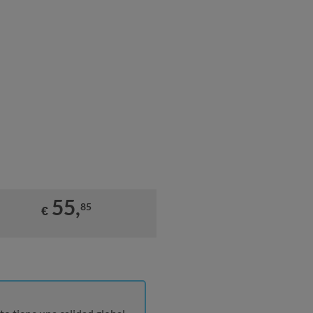
55,
85
€