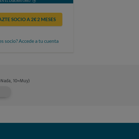
EN EL LABORATORIO
AZTE SOCIO A 2€ 2 MESES
es socio? Accede a tu cuenta