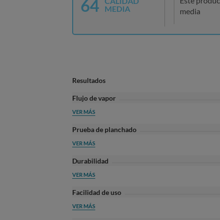
64
Este produc
CALIDAD
MEDIA
media
Resultados
Flujo de vapor
VER MÁS
Prueba de planchado
VER MÁS
Durabilidad
VER MÁS
Facilidad de uso
VER MÁS