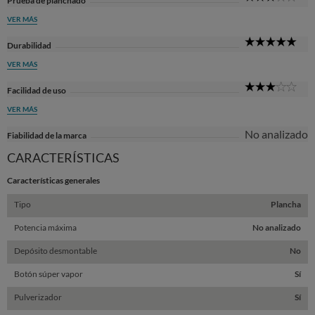
Prueba de planchado
Sta
VER MÁS
5
Durabilidad
Sta
VER MÁS
3
Facilidad de uso
Sta
VER MÁS
No analizado
Fiabilidad de la marca
CARACTERÍSTICAS
Características generales
Tipo
Plancha
Potencia máxima
No analizado
Depósito desmontable
No
Botón súper vapor
Sí
Pulverizador
Sí