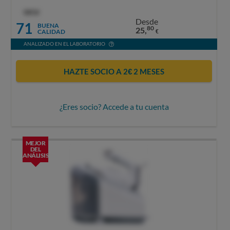
OCU
Desde
71
BUENA
80
25,
CALIDAD
€
ANALIZADO EN EL LABORATORIO
HAZTE SOCIO A 2€ 2 MESES
¿Eres socio? Accede a tu cuenta
MEJOR
DEL
ANÁLISIS