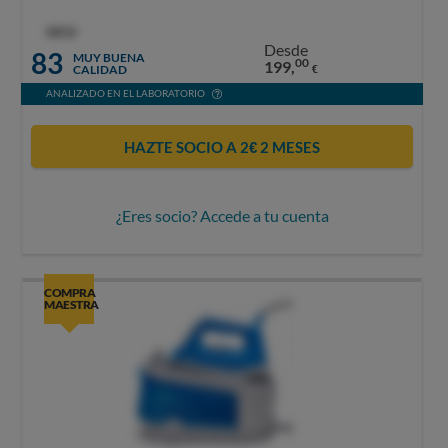
OCU
Desde
83
MUY BUENA
00
199,
CALIDAD
€
ANALIZADO EN EL LABORATORIO
HAZTE SOCIO A 2€ 2 MESES
¿Eres socio? Accede a tu cuenta
COMPRA
MAESTRA