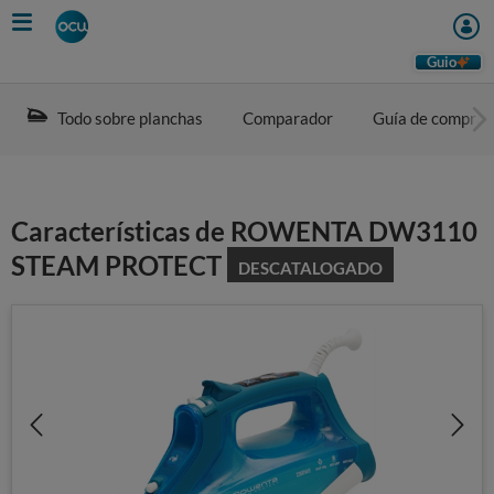
Skip
to
main
Guio
content
Todo sobre planchas
Comparador
Guía de compra
Características de ROWENTA DW3110
STEAM PROTECT
DESCATALOGADO