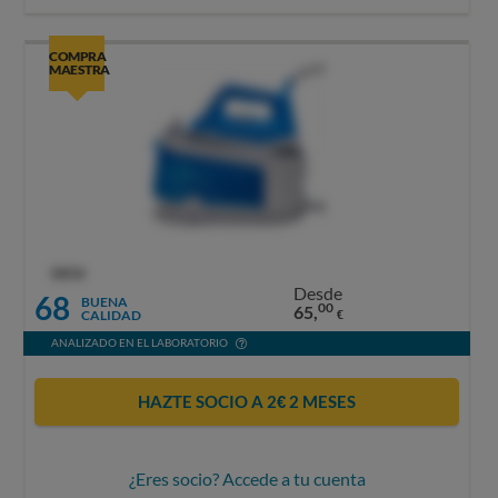
COMPRA
MAESTRA
OCU
Desde
68
BUENA
00
65,
CALIDAD
€
ANALIZADO EN EL LABORATORIO
HAZTE SOCIO A 2€ 2 MESES
¿Eres socio? Accede a tu cuenta