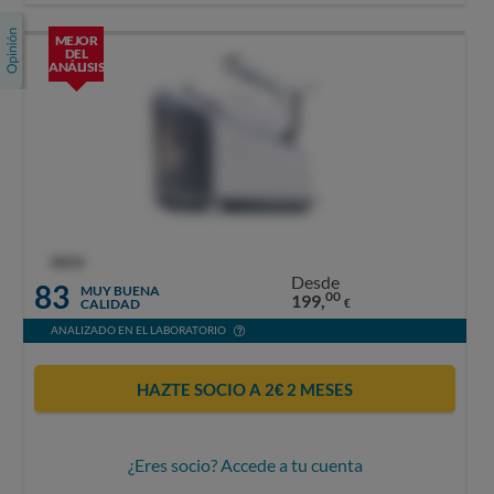
MEJOR
DEL
ANÁLISIS
OCU
Desde
83
MUY BUENA
00
199,
CALIDAD
€
ANALIZADO EN EL LABORATORIO
HAZTE SOCIO A 2€ 2 MESES
¿Eres socio? Accede a tu cuenta