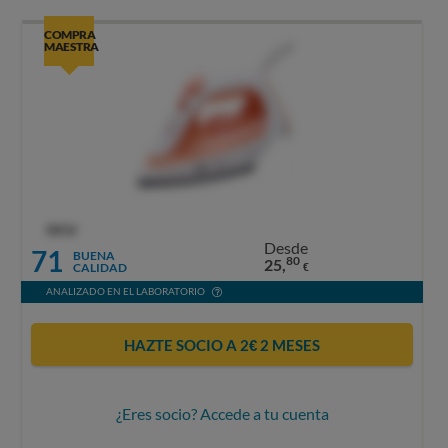
COMPRA
MAESTRA
OCU
Desde
71
BUENA
80
25,
CALIDAD
€
ANALIZADO EN EL LABORATORIO
HAZTE SOCIO A 2€ 2 MESES
¿Eres socio? Accede a tu cuenta