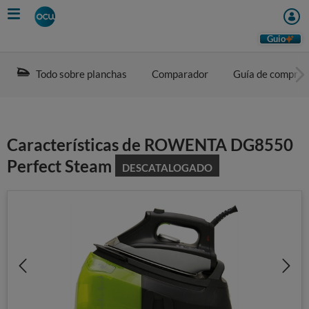
Skip
to
main
Guio
content
Todo sobre planchas
Comparador
Guía de compra
Características de ROWENTA DG8550
Perfect Steam
DESCATALOGADO