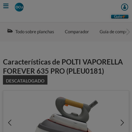
Skip
to
main
Guio
content
Todo sobre planchas
Comparador
Guía de compra
Características de POLTI VAPORELLA
FOREVER 635 PRO (PLEU0181)
DESCATALOGADO