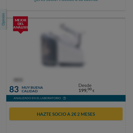
MEJOR
DEL
ANÁLISIS
OCU
Desde
83
MUY BUENA
00
199,
CALIDAD
€
ANALIZADO EN EL LABORATORIO
HAZTE SOCIO A 2€ 2 MESES