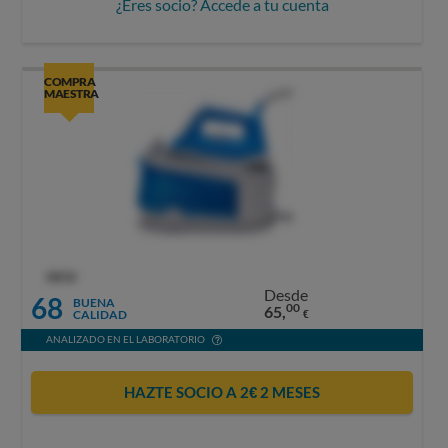
¿Eres socio? Accede a tu cuenta
COMPRA
MAESTRA
OCU
Desde
68
BUENA
00
65,
CALIDAD
€
ANALIZADO EN EL LABORATORIO
HAZTE SOCIO A 2€ 2 MESES