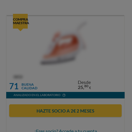
COMPRA
MAESTRA
OCU
Desde
71
BUENA
80
25,
CALIDAD
€
ANALIZADO EN EL LABORATORIO
HAZTE SOCIO A 2€ 2 MESES
¿Eres socio? Accede a tu cuenta