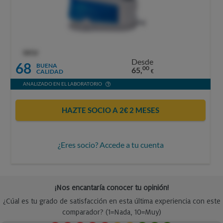
OCU
Desde
68
BUENA
00
65,
CALIDAD
€
ANALIZADO EN EL LABORATORIO
HAZTE SOCIO A 2€ 2 MESES
¿Eres socio? Accede a tu cuenta