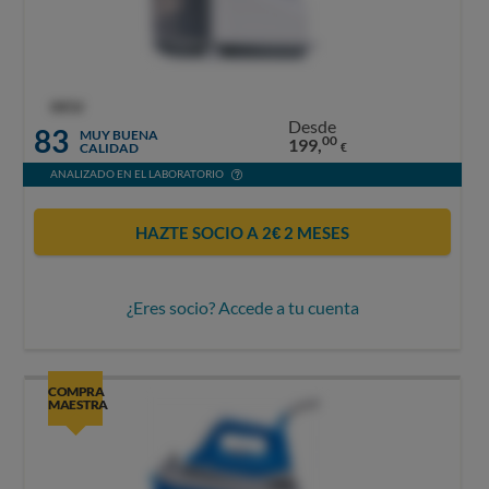
OCU
Desde
83
MUY BUENA
00
199,
CALIDAD
€
ANALIZADO EN EL LABORATORIO
HAZTE SOCIO A 2€ 2 MESES
¿Eres socio? Accede a tu cuenta
COMPRA
MAESTRA