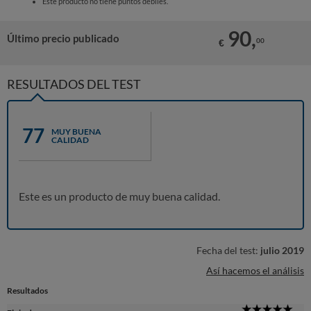
Este producto no tiene puntos débiles.
90,
Último precio publicado
00
€
RESULTADOS DEL TEST
77
MUY BUENA
CALIDAD
Este es un producto de muy buena calidad.
Fecha del test:
julio 2019
Así hacemos el análisis
Resultados
5