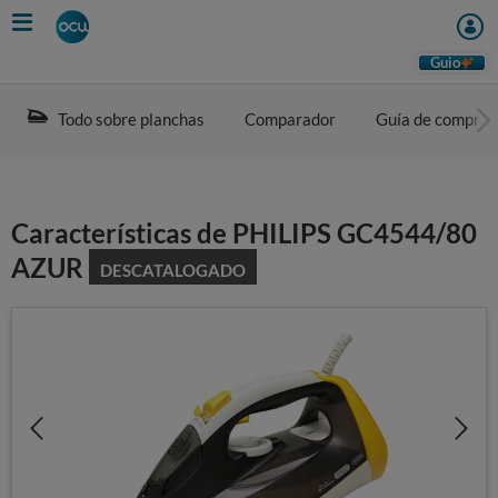
Skip
to
main
Guio
content
Todo sobre planchas
Comparador
Guía de compra
Características de PHILIPS GC4544/80
AZUR
DESCATALOGADO