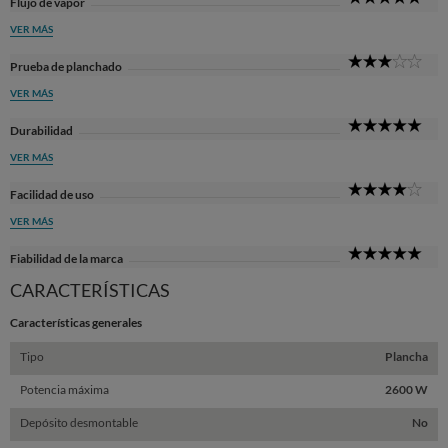
Flujo de vapor
Sta
VER MÁS
3
Prueba de planchado
Sta
VER MÁS
5
Durabilidad
Sta
VER MÁS
4
Facilidad de uso
Sta
VER MÁS
5
Fiabilidad de la marca
Sta
CARACTERÍSTICAS
Características generales
Tipo
Plancha
Potencia máxima
2600 W
Depósito desmontable
No