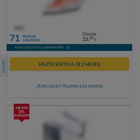
OCU
Desde
71
BUENA
22
23,
CALIDAD
€
ANALIZADO EN EL LABORATORIO
HAZTE SOCIO A 2€ 2 MESES
¿Eres socio? Accede a tu cuenta
MEJOR
DEL
ANÁLISIS