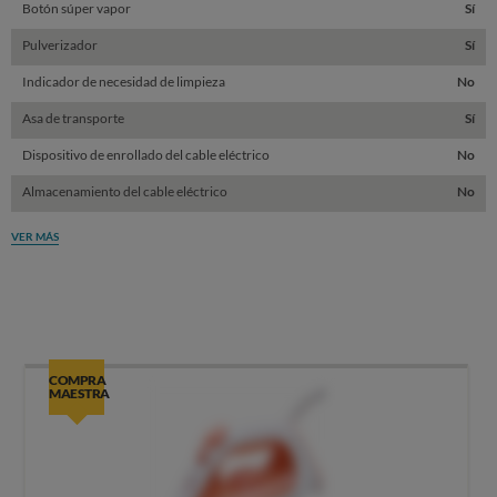
Botón súper vapor
Sí
Pulverizador
Sí
Indicador de necesidad de limpieza
No
Asa de transporte
Sí
Dispositivo de enrollado del cable eléctrico
No
Almacenamiento del cable eléctrico
No
VER MÁS
COMPRA
MAESTRA