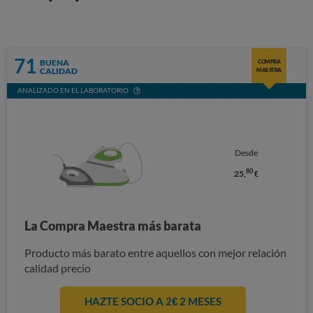
71
BUENA
COMPRA
CALIDAD
MAESTRA
ANALIZADO EN EL LABORATORIO
Desde
80
25,
€
La Compra Maestra más barata
Producto más barato entre aquellos con mejor relación
calidad precio
HAZTE SOCIO A 2€ 2 MESES