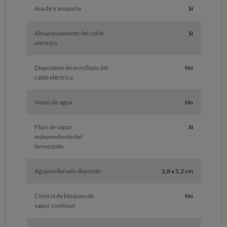
Asa de transporte
Sí
Almacenamiento del cable
Sí
eléctrico
Dispositivo de enrollado del
No
cable eléctrico
Vasito de agua
No
Flujo de vapor
Sí
independiente del
termostato
Agujero llenado depósito
2,8 x 5,2 cm
Control de bloqueo de
No
vapor continuo