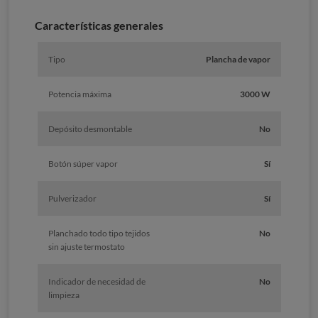
Características generales
Tipo
Plancha de vapor
Potencia máxima
3000 W
Depósito desmontable
No
Botón súper vapor
Sí
Pulverizador
Sí
Planchado todo tipo tejidos
No
sin ajuste termostato
Indicador de necesidad de
No
limpieza