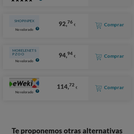
5
Stars
SHOPINPEX
76
92,
Comprar
€
No valorado
MORELENET S
94
94,
P Z O O
Comprar
€
No valorado
72
114,
Comprar
€
No valorado
Te proponemos otras alternativas