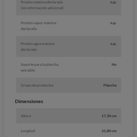
Presión máxima declarada
n.p.
(sin información adicional)
Presión vapor máxima
n.p.
declarada
Presión agua máxima
n.p.
declarada
Soporte para la plancha
No
extraible
Grupo de productos
Plancha
Dimensiones
Altura
17,30 cm
Longitud
31,80 cm