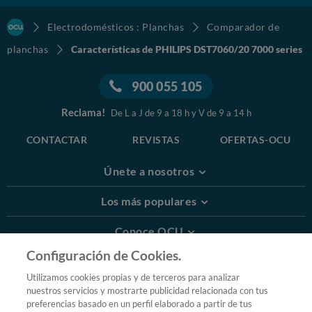
Electrodomésticos : Planchas
Comparador de
planchas
Características de PHILIPS DST7060/20 7000 series
900 055 105
Reclama!
De L a J de 9 a 18 h y V de 9 a 14 h
CONTACTAR
REVISTAS
OFERTAS-OCU
Únete a nosotros
Los más populares
Conoce OCU
Configuración de Cookies.
Más Información
Utilizamos cookies propias y de terceros para analizar
nuestros servicios y mostrarte publicidad relacionada con tus
© 2026 OCU
preferencias basado en un perfil elaborado a partir de tus
Condiciones generales de contratación de OCU