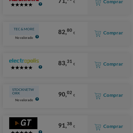
71,
Comprar
€
5
Stars
TEC & MORE
80
82,
Comprar
€
No valorado
31
83,
Comprar
€
5
Stars
STOCKNETW
02
90,
ORK
Comprar
€
No valorado
38
91,
Comprar
€