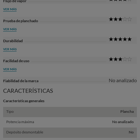
Flujo de vapor
Sta
VER MÁS
3
Prueba de planchado
Sta
VER MÁS
5
Durabilidad
Sta
VER MÁS
3
Facilidad de uso
Sta
VER MÁS
No analizado
Fiabilidad de la marca
CARACTERÍSTICAS
Características generales
Tipo
Plancha
Potencia máxima
No analizado
Depósito desmontable
No