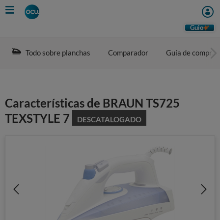
Skip
to
main
Guio
content
Todo sobre planchas
Comparador
Guía de compra
Características de BRAUN TS725
TEXSTYLE 7
DESCATALOGADO