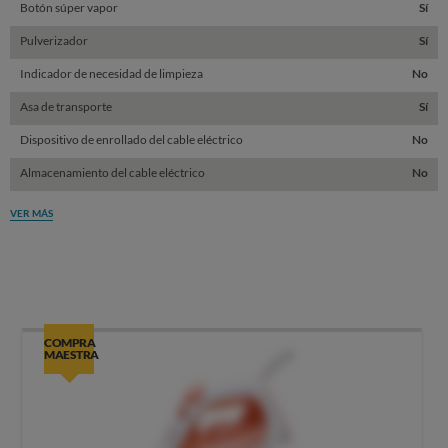
Botón súper vapor
Sí
Pulverizador
Sí
Indicador de necesidad de limpieza
No
Asa de transporte
Sí
Dispositivo de enrollado del cable eléctrico
No
Almacenamiento del cable eléctrico
No
VER MÁS
COMPRA
MAESTRA