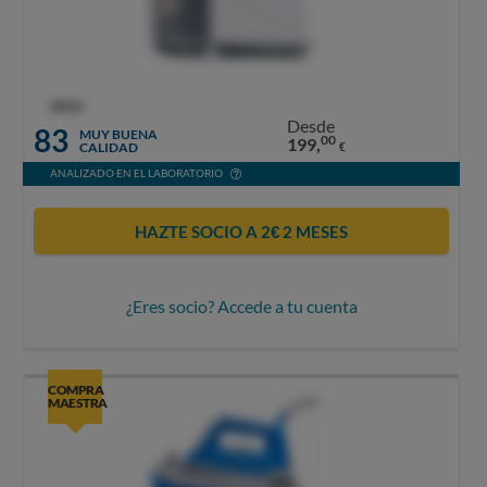
OCU
Desde
83
MUY BUENA
00
199,
CALIDAD
€
ANALIZADO EN EL LABORATORIO
HAZTE SOCIO A 2€ 2 MESES
¿Eres socio? Accede a tu cuenta
COMPRA
MAESTRA