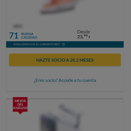
OCU
Desde
71
BUENA
94
23,
CALIDAD
€
ANALIZADO EN EL LABORATORIO
HAZTE SOCIO A 2€ 2 MESES
¿Eres socio? Accede a tu cuenta
MEJOR
DEL
ANÁLISIS