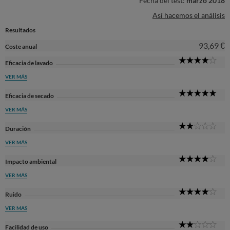
Fecha del test:
marzo 2018
Así hacemos el análisis
Resultados
93,69 €
Coste anual
4
Eficacia de lavado
Sta
VER MÁS
5
Eficacia de secado
Sta
VER MÁS
2
Duración
Sta
VER MÁS
4
Impacto ambiental
Sta
VER MÁS
4
Ruido
Sta
VER MÁS
2
Facilidad de uso