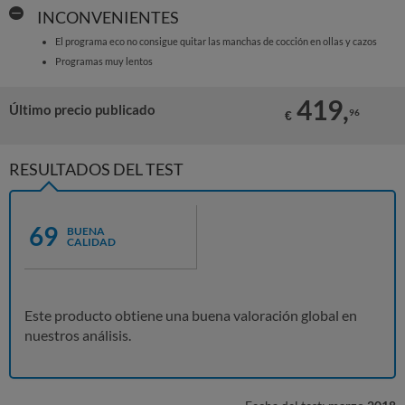
INCONVENIENTES
El programa eco no consigue quitar las manchas de cocción en ollas y cazos
Programas muy lentos
419,
Último precio publicado
96
€
RESULTADOS DEL TEST
69
BUENA
CALIDAD
Este producto obtiene una buena valoración global en
nuestros análisis.