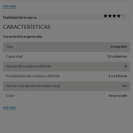
Sta
VER MÁS
4
Fiabilidad de la marca
Sta
CARACTERÍSTICAS
Características generales
Tipo
Integrable
Capacidad
13 cubiertos
Opción de comienzo diferido
Sí
Posibilidades de comienzo diferido
1 a 24 horas
Opción o programa de media carga
No
Color
No procede
VER MÁS