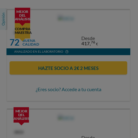
MEJOR
DEL
ANÁLISIS
COMPRA
OCU
MAESTRA
Desde
72
BUENA
76
417,
CALIDAD
€
ANALIZADO EN EL LABORATORIO
HAZTE SOCIO A 2€ 2 MESES
¿Eres socio? Accede a tu cuenta
MEJOR
DEL
ANÁLISIS
OCU
Desde