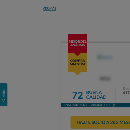
VER MÁS
MEJOR DEL
ANÁLISIS
COMPRA
MAESTRA
OCU
Des
72
BUENA
417
CALIDAD
ANALIZADO EN EL LABORATORIO
HAZTE SOCIO A 2€ 2 MES