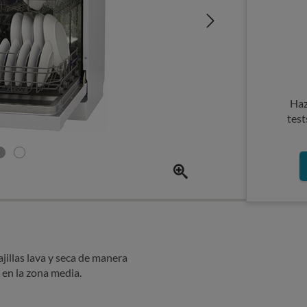
Haz
test
jillas lava y seca de manera
 en la zona media.