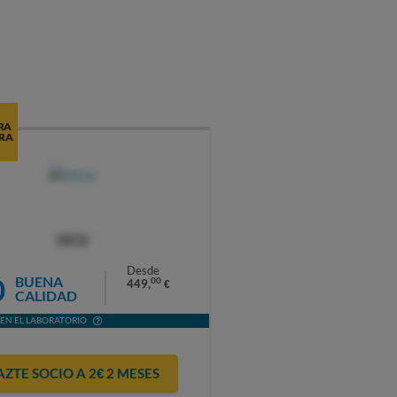
RA
RA
OCU
Desde
0
BUENA
00
449,
€
CALIDAD
EN EL LABORATORIO
AZTE SOCIO A 2€ 2 MESES