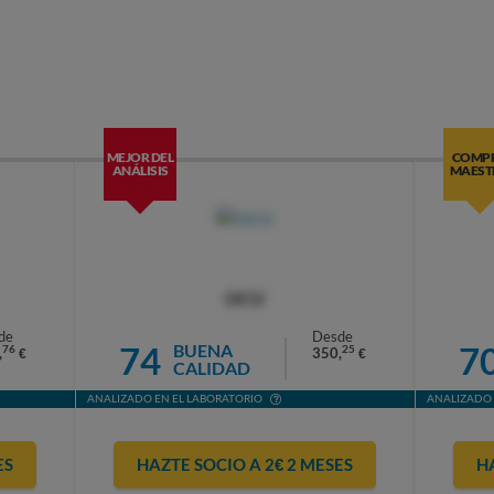
MEJOR DEL
COMP
ANÁLISIS
MAEST
OCU
de
Desde
74
7
BUENA
76
25
,
350,
€
€
CALIDAD
ANALIZADO EN EL LABORATORIO
ANALIZADO 
ES
HAZTE SOCIO A 2€ 2 MESES
H