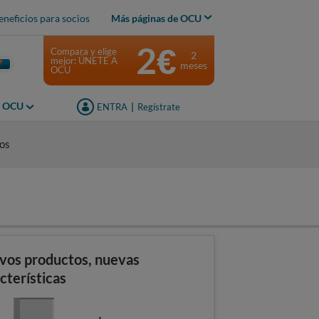
eneficios para socios
Más páginas de OCU
2€
Compara y elige
2
mejor: ÚNETE A
meses
OCU
s OCU
ENTRA
|
Regístrate
dos
vos productos, nuevas
cterísticas