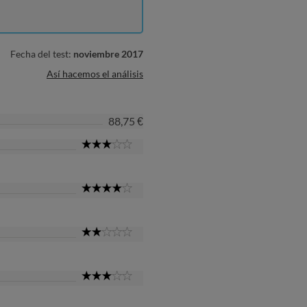
Fecha del test:
noviembre 2017
Así hacemos el análisis
88,75 €
3
Star
4
Star
2
Star
3
Star