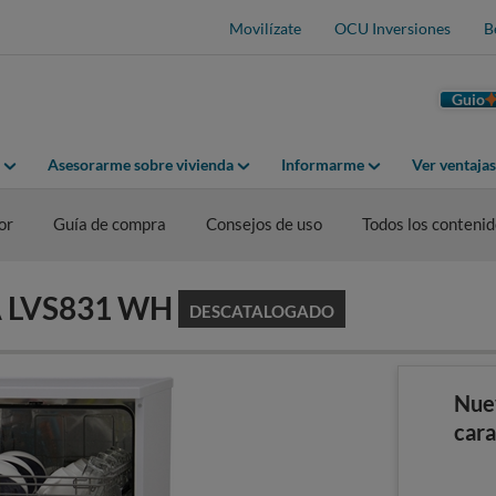
Movilízate
OCU Inversiones
B
Guio
Asesorarme sobre vivienda
Informarme
Ver ventaja
or
Guía de compra
Consejos de uso
Todos los conteni
KA LVS831 WH
DESCATALOGADO
Nue
cara