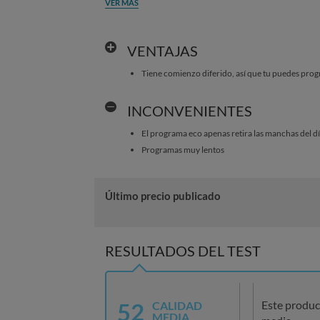
VER MÁS
VENTAJAS
Tiene comienzo diferido, así que tu puedes pro
INCONVENIENTES
El programa eco apenas retira las manchas del dí
Programas muy lentos
Último precio publicado
RESULTADOS DEL TEST
52
Este produc
CALIDAD
MEDIA