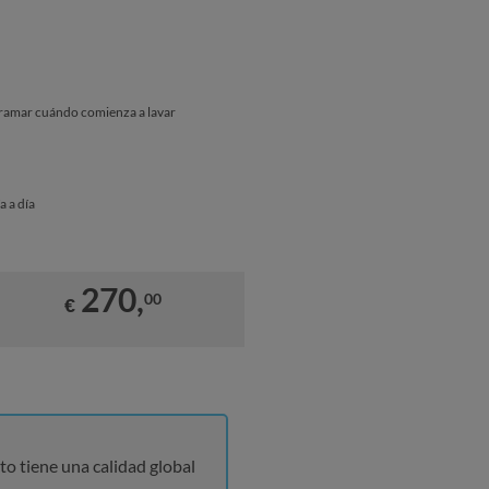
gramar cuándo comienza a lavar
a a día
270,
00
€
to tiene una calidad global