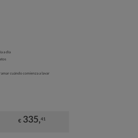
a a día
atos
gramar cuándo comienza a lavar
335,
41
€