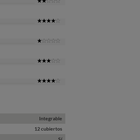
2
Star
4
Star
1
Star
3
Star
4
Star
Integrable
12 cubiertos
Sí