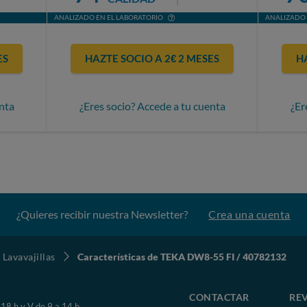
ANALIZADO EN EL LABORATORIO
ANALIZADO 
ES
HAZTE SOCIO A 2€ 2 MESES
H
nta
¿Eres socio? Accede a tu cuenta
¿Er
¿Quieres recibir nuestra Newsletter?
Crea una cuenta
Lavavajillas
Características de TEKA DW8-55 FI / 40782132
CONTACTAR
REV
 18 h y V de 9 a 14 h