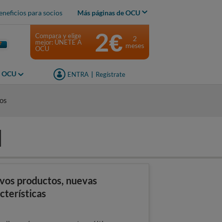
eneficios para socios
Más páginas de OCU
2€
Compara y elige
2
mejor: ÚNETE A
meses
OCU
s OCU
ENTRA
|
Regístrate
dos
vos productos, nuevas
cterísticas