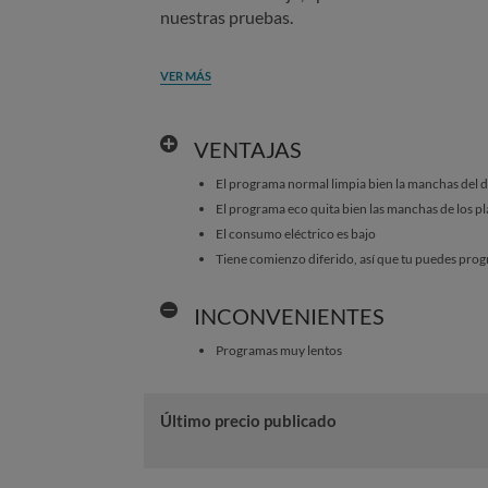
nuestras pruebas.
VER MÁS
VENTAJAS
El programa normal limpia bien la manchas del dí
El programa eco quita bien las manchas de los pl
El consumo eléctrico es bajo
Tiene comienzo diferido, así que tu puedes pro
INCONVENIENTES
Programas muy lentos
Último precio publicado