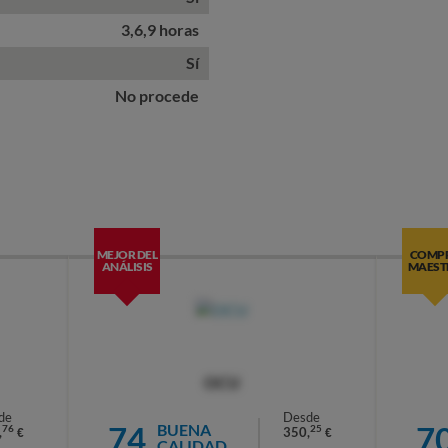
3,6,9 horas
Sí
No procede
MEJOR DEL
COMP
ANÁLISIS
MAEST
OCU
de
Desde
74
7
BUENA
76
25
,
350,
€
€
CALIDAD