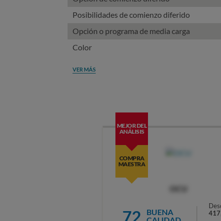
Posibilidades de comienzo diferido
Opción o programa de media carga
Color
VER MÁS
MEJOR DEL
ANÁLISIS
COMPRA
MAESTRA
OCU
Des
72
BUENA
417
CALIDAD