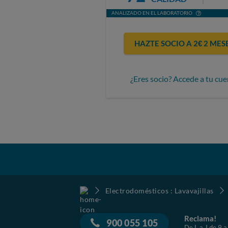
ANALIZADO EN EL LABORATORIO
HAZTE SOCIO A 2€ 2 MES
¿Eres socio? Accede a tu cue
Electrodomésticos : Lavavajillas
Reclama!
900 055 105
De L a J de 9 a