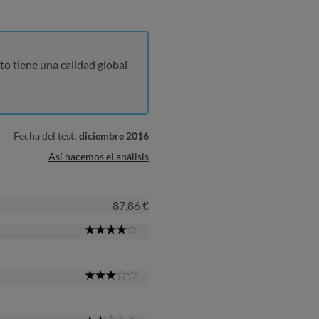
to tiene una calidad global
Fecha del test:
diciembre 2016
Así hacemos el análisis
87,86 €
4
Star
3
Star