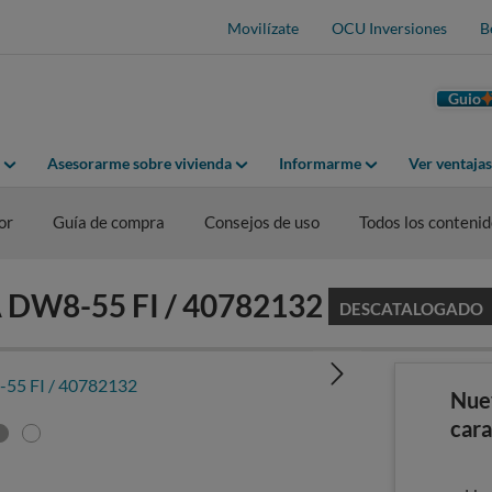
Movilízate
OCU Inversiones
B
Guio
Asesorarme sobre vivienda
Informarme
Ver ventaja
or
Guía de compra
Consejos de uso
Todos los conteni
A DW8-55 FI / 40782132
DESCATALOGADO
Nue
cara