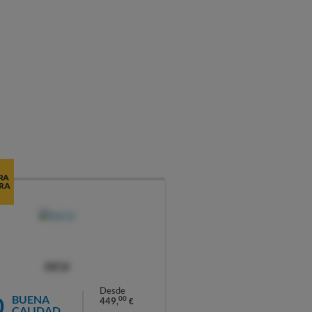
RA
RA
OCU
Desde
0
BUENA
00
449,
€
CALIDAD