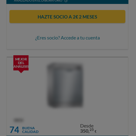
ANALIZADO EN EL LABORATORIO
HAZTE SOCIO A 2€ 2 MESES
¿Eres socio? Accede a tu cuenta
MEJOR
DEL
ANÁLISIS
OCU
Desde
74
BUENA
25
350,
CALIDAD
€