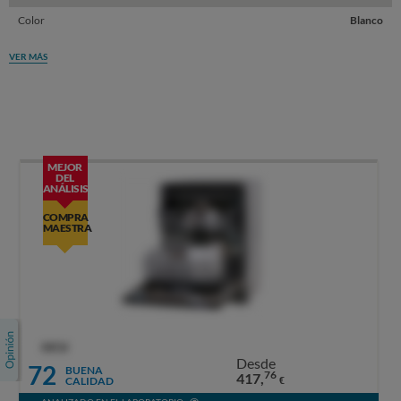
Color
Blanco
VER MÁS
MEJOR
DEL
ANÁLISIS
COMPRA
MAESTRA
OCU
Desde
72
BUENA
76
417,
CALIDAD
€