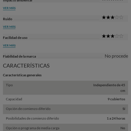
Impacto ambiental
Sta
VER MÁS
3
Ruido
Sta
VER MÁS
3
Facilidad de uso
Sta
VER MÁS
No procede
Fiabilidad de la marca
CARACTERÍSTICAS
Características generales
Tipo
Independiente de 45
cm
Capacidad
9 cubiertos
Opción de comienzo diferido
Sí
Posibilidades de comienzo diferido
1 a 24 horas
Opción o programa de media carga
No