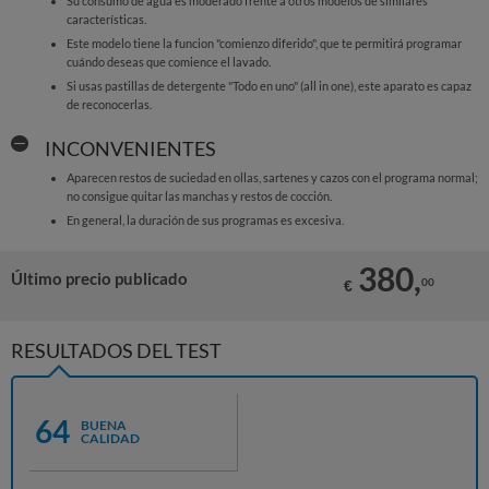
Su consumo de agua es moderado frente a otros modelos de similares
características.
Este modelo tiene la funcion "comienzo diferido", que te permitirá programar
cuándo deseas que comience el lavado.
Si usas pastillas de detergente "Todo en uno" (all in one), este aparato es capaz
de reconocerlas.
INCONVENIENTES
Aparecen restos de suciedad en ollas, sartenes y cazos con el programa normal;
no consigue quitar las manchas y restos de cocción.
En general, la duración de sus programas es excesiva.
380,
Último precio publicado
00
€
RESULTADOS DEL TEST
64
BUENA
CALIDAD