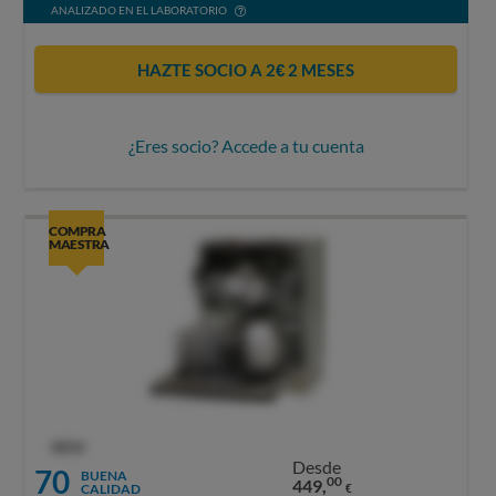
ANALIZADO EN EL LABORATORIO
HAZTE SOCIO A 2€ 2 MESES
¿Eres socio? Accede a tu cuenta
COMPRA
MAESTRA
OCU
Desde
70
BUENA
00
449,
CALIDAD
€