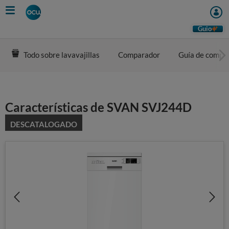
Skip
to
main
Guio
content
Todo sobre lavavajillas
Comparador
Guía de compr
Características de SVAN SVJ244D
DESCATALOGADO