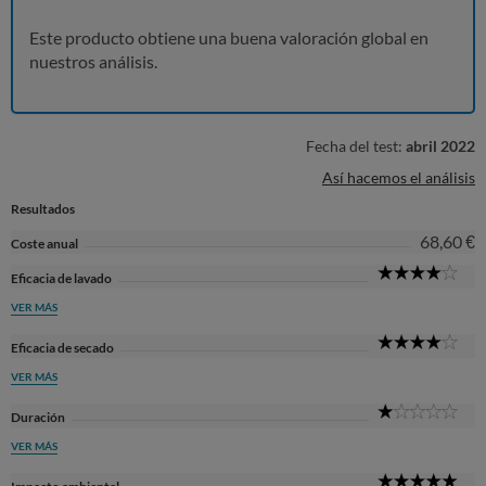
Este producto obtiene una buena valoración global en
nuestros análisis.
Fecha del test:
abril 2022
Así hacemos el análisis
Resultados
68,60 €
Coste anual
4
Eficacia de lavado
Sta
VER MÁS
4
Eficacia de secado
Sta
VER MÁS
1
Duración
Sta
VER MÁS
5