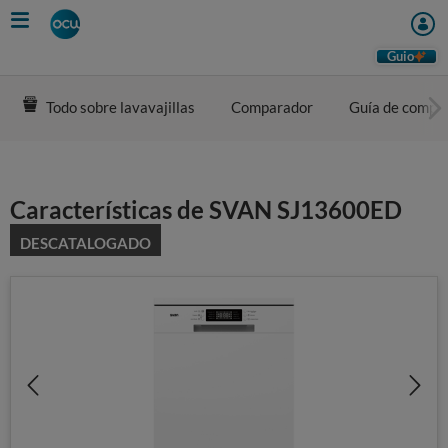
Skip
to
main
Guio
content
Todo sobre lavavajillas
Comparador
Guía de compr
Características de SVAN SJ13600ED
DESCATALOGADO