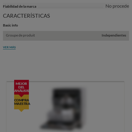
No procede
Fiabilidad de la marca
CARACTERÍSTICAS
Basic info
Groupe de produit
Independientes
VER MÁS
MEJOR
DEL
ANÁLISIS
COMPRA
MAESTRA