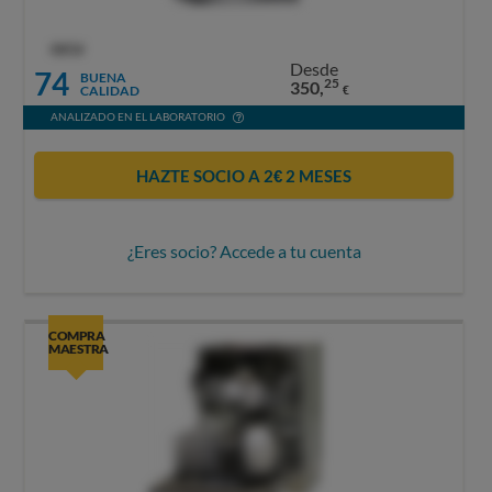
OCU
Desde
74
BUENA
25
350,
CALIDAD
€
ANALIZADO EN EL LABORATORIO
HAZTE SOCIO A 2€ 2 MESES
¿Eres socio? Accede a tu cuenta
COMPRA
MAESTRA