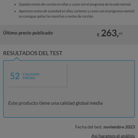
Quedan restos de coccion en ollas y cazos con el programa de lavado normal.
Aparecen restos de suciedad en ollas, sartenes y cazos con el programa normal;
no consigue quitar las manchas y restos de cocción.
263,
Último precio publicado
97
€
RESULTADOS DEL TEST
52
CALIDAD
MEDIA
Este producto tiene una calidad global media
Fecha del test:
noviembre 2023
Así hacemos el análisis