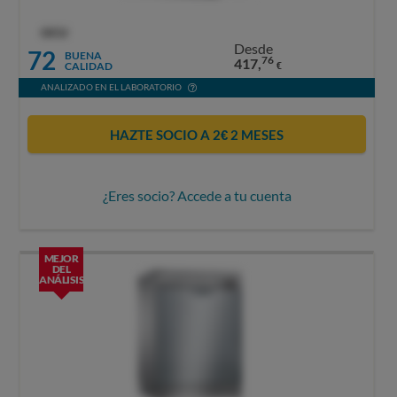
OCU
Desde
72
BUENA
76
417,
CALIDAD
€
ANALIZADO EN EL LABORATORIO
HAZTE SOCIO A 2€ 2 MESES
¿Eres socio? Accede a tu cuenta
MEJOR
DEL
ANÁLISIS