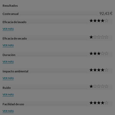
Resultados
92,43 €
Coste anual
4
Eficacia de lavado
Sta
VER MÁS
1
Eficacia de secado
Sta
VER MÁS
3
Duración
Sta
VER MÁS
4
Impacto ambiental
Sta
VER MÁS
1
Ruido
Sta
VER MÁS
4
Facilidad de uso
Sta
VER MÁS