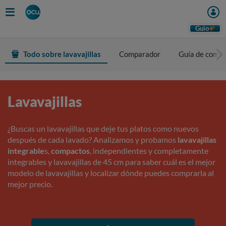
Guio
Todo sobre lavavajillas
Comparador
Guía de comp
Lavavajillas
¿Buscas un lavavajillas que deje tus platos como nuevos
después de cada lavado? Analizamos y probamos
lavavajillas
integrable
s,
compactos
, independientes y completamente
integrables y lavavajillas de 45 cm para saber cuál es el mejor
modelo de lavavajillas y localizar dónde puedes comprarla al
mejor precio.