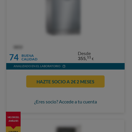
OCU
Desde
74
BUENA
11
355,
CALIDAD
€
ANALIZADO EN EL LABORATORIO
HAZTE SOCIO A 2€ 2 MESES
¿Eres socio? Accede a tu cuenta
MEJOR DEL
ANÁLISIS