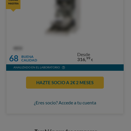
COMPRA
MAESTRA
OCU
Desde
68
BUENA
99
316,
CALIDAD
€
ANALIZADO EN EL LABORATORIO
HAZTE SOCIO A 2€ 2 MESES
¿Eres socio? Accede a tu cuenta