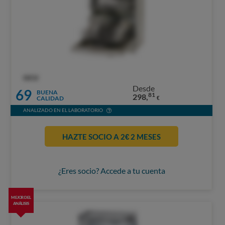
OCU
Desde
69
BUENA
81
298,
CALIDAD
€
ANALIZADO EN EL LABORATORIO
HAZTE SOCIO A 2€ 2 MESES
¿Eres socio? Accede a tu cuenta
MEJOR DEL
ANÁLISIS