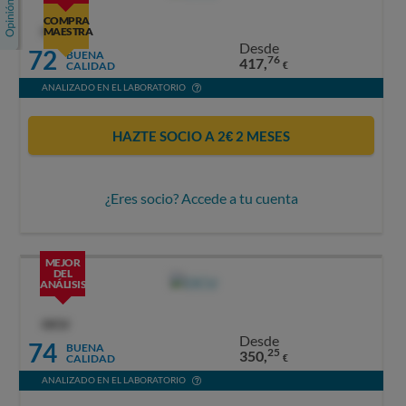
COMPRA
OCU
MAESTRA
Desde
72
BUENA
76
417,
CALIDAD
€
ANALIZADO EN EL LABORATORIO
HAZTE SOCIO A 2€ 2 MESES
¿Eres socio? Accede a tu cuenta
MEJOR
DEL
ANÁLISIS
OCU
Desde
74
BUENA
25
350,
CALIDAD
€
ANALIZADO EN EL LABORATORIO