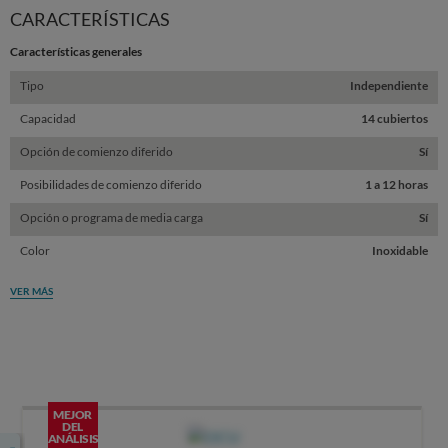
CARACTERÍSTICAS
Características generales
Tipo
Independiente
Capacidad
14 cubiertos
Opción de comienzo diferido
Sí
Posibilidades de comienzo diferido
1 a 12 horas
Opción o programa de media carga
Sí
Color
Inoxidable
VER MÁS
MEJOR
DEL
ANÁLISIS