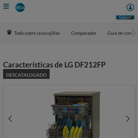
Skip
to
main
Guio
content
Todo sobre lavavajillas
Comparador
Guía de compr
Características de LG DF212FP
DESCATALOGADO