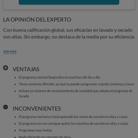
LA OPINIÓN DEL EXPERTO
Con buena calificación global, sus eficacias en lavado y secado
son altas. Sin embargo, no destaca de la media por su eficiencia.
VER MÁS
VENTAJAS
El programa normal limpia bien la manchas del día a día
Tiene comienzo diferido, así que tu puedes programar cuándo comienza a lavar
Incluye un sistema de reconocimiento de suciedad que adapta el programa de
lavado
INCONVENIENTES
El programa normal es fatal quitando los restos de cocción en ollas y cazos
El programa eco no consigue quitar las manchas de cocción en ollas y cazos
Programas muy lentos
Nada eficiente en consumo de agua