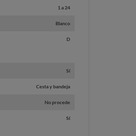
1 a 24
Blanco
D
Sí
Cesta y bandeja
No procede
Sí