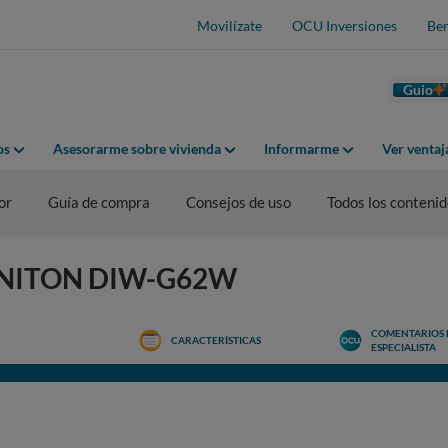
Movilízate
OCU Inversiones
Ben
Guio
os
Asesorarme sobre vivienda
Informarme
Ver venta
or
Guía de compra
Consejos de uso
Todos los conteni
NFINITON DIW-G62W
COMENTARIOS 
CARACTERÍSTICAS
ESPECIALISTA