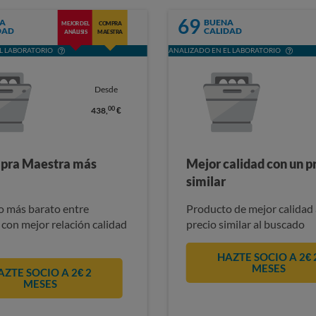
69
A
BUENA
MEJOR DEL
COMPRA
DAD
CALIDAD
ANÁLISIS
MAESTRA
L LABORATORIO
ANALIZADO EN EL LABORATORIO
Desde
00
438,
€
pra Maestra más
Mejor calidad con un p
similar
 más barato entre
Producto de mejor calidad 
 con mejor relación calidad
precio similar al buscado
HAZTE SOCIO A 2€ 
MESES
AZTE SOCIO A 2€ 2
MESES