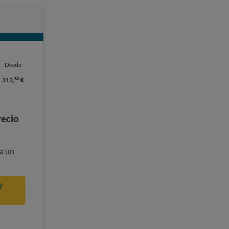
Desde
63
313,
€
recio
a un
2