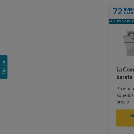
72
BUEN
CALI
ANALIZADO EN E
La Com
barata
Producto
aquellos
precio
H