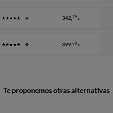
Stars
29
342,
€
5
Stars
00
399,
€
5
Stars
Te proponemos otras alternativas