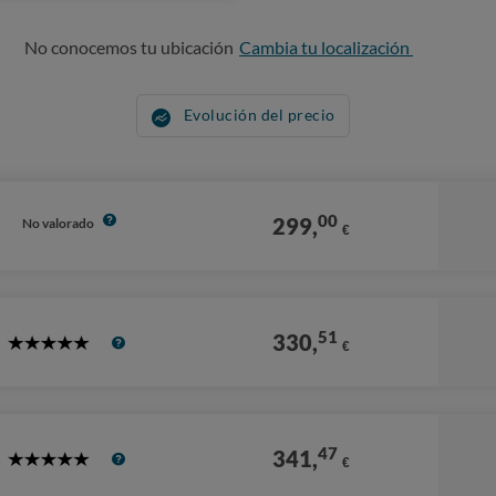
No conocemos tu ubicación
Cambia tu localización
Evolución del precio
00
299,
No valorado
€
51
330,
€
5
Stars
47
341,
€
5