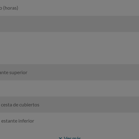
o (horas)
ante superior
 cesta de cubiertos
 estante inferior
Ver más