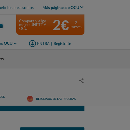
eficios para socios
Más páginas de OCU
2€
Compara y elige
2
mejor: ÚNETE A
meses
OCU
jas OCU
ENTRA
|
Regístrate
dos
DEL
RESULTADO DE LAS PRUEBAS