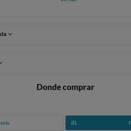
sta
Donde comprar
recio
F