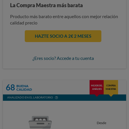
La Compra Maestra más barata
Producto más barato entre aquellos con mejor relación
calidad precio
HAZTE SOCIO A 2€ 2 MESES
¿Eres socio? Accede a tu cuenta
68
BUENA
MEJOR DEL
COMPRA
CALIDAD
ANÁLISIS
MAESTRA
ANALIZADO EN EL LABORATORIO
Desde