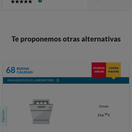
5
Stars
Te proponemos otras alternativas
68
BUENA
MEJOR DEL
COMPRA
CALIDAD
ANÁLISIS
MAESTRA
ANALIZADO EN EL LABORATORIO
Desde
99
316,
€