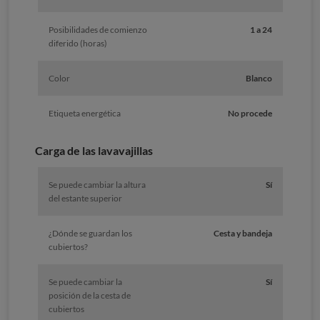
Posibilidades de comienzo
1 a 24
diferido (horas)
Color
Blanco
Etiqueta energética
No procede
Carga de las lavavajillas
Se puede cambiar la altura
Sí
del estante superior
¿Dónde se guardan los
Cesta y bandeja
cubiertos?
Se puede cambiar la
Sí
posición de la cesta de
cubiertos