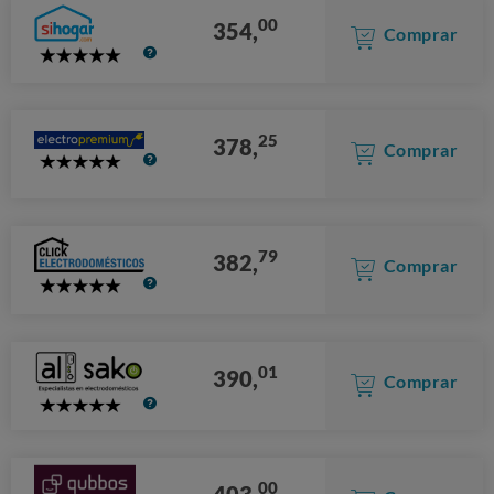
00
354,
Comprar
5
Stars
25
378,
Comprar
5
Stars
79
382,
Comprar
5
Stars
01
390,
Comprar
5
Stars
00
403,