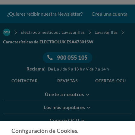
¿Quieres recibir nuestra Newsletter?
Crea una cuenta
Electrodomésticos : Lavavajillas
Lavavajillas
Características de ELECTROLUX ESA47301SW
900 055 105
Reclama!
De L a J de 9 a 18 h y V de 9 a 14 h
CONTACTAR
REVISTAS
OFERTAS-OCU
Únete a nosotros
Los más populares
Conoce OCU
Configuración de Cookies.
Más Información