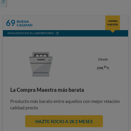
69
BUENA
COMPRA
CALIDAD
MAESTRA
ANALIZADO EN EL LABORATORIO
Desde
81
298,
€
La Compra Maestra más barata
Producto más barato entre aquellos con mejor relación
calidad precio
HAZTE SOCIO A 2€ 2 MESES