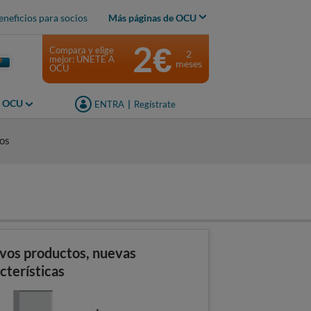
eneficios para socios
Más páginas de OCU
2€
Compara y elige
2
mejor: ÚNETE A
meses
OCU
s OCU
ENTRA
|
Regístrate
dos
vos productos, nuevas
cterísticas