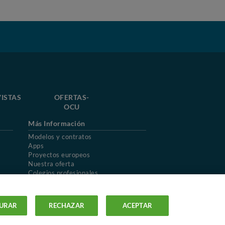
ISTAS
OFERTAS-
OCU
Más Información
Modelos y contratos
Apps
Proyectos europeos
Nuestra oferta
Colegios profesionales
Mapa del sitio
URAR
RECHAZAR
ACEPTAR