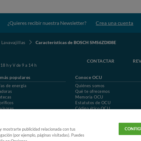
¿Quieres recibir nuestra Newsletter?
Crea una cuenta
Lavavajillas
Características de BOSCH SMS6ZDI08E
CONTACTAR
REV
 18 h y V de 9 a 14 h
 más populares
Conoce OCU
fas de energía
Quiénes somos
adoras
Qué te ofrecemos
otecas
Memoria OCU
oríficos
Estatutos de OCU
visores
Código ético OCU
chones
Preguntas frecuentes
ión de OCU
Política de privacidad
Uso del nombre y de los signos de OCU
CONFIG
 y mostrarte publicidad relacionada con tus
egación (por ejemplo, páginas visitadas). Puedes