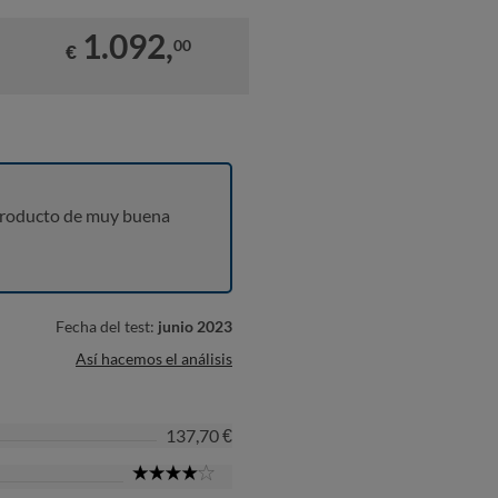
1.092,
00
€
producto de muy buena
Fecha del test:
junio 2023
Así hacemos el análisis
137,70 €
4
Star