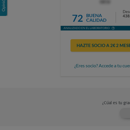
OCU
Des
72
BUENA
438
CALIDAD
ANALIZADO EN EL LABORATORIO
HAZTE SOCIO A 2€ 2 MES
¿Eres socio? Accede a tu cue