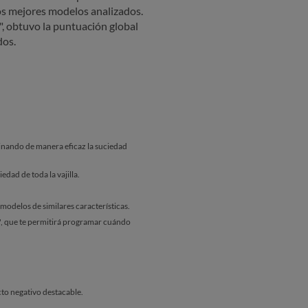
los mejores modelos analizados.
s", obtuvo la puntuación global
dos.
inando de manera eficaz la suciedad
dad de toda la vajilla.
odelos de similares características.
", que te permitirá programar cuándo
cto negativo destacable.