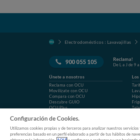
Electrodomésticos : Lavavajillas
Reclama!
900 055 105
De L a J de 9 a
Únete a nosotros
Los
Reclama con OCU
Tari
Movilízate con OCU
Lav
Compara con OCU
Hip
Descubre GUIO
Frig
OCU Plus
Tele
Trabajar en OCU
Col
Configuración de Cookies.
© 2026 OCU
Condiciones generales de contratac
Utilizamos cookies propias y de terceros para analizar nuestros servicios
Aviso Legal
Política de cookies
preferencias basado en un perfil elaborado a partir de tus hábitos de nav