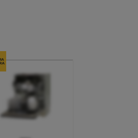
RA
RA