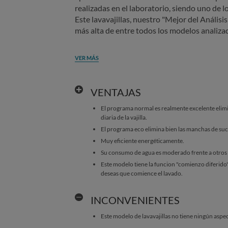
realizadas en el laboratorio, siendo uno de 
Este lavavajillas, nuestro "Mejor del Análisi
más alta de entre todos los modelos analiza
VER MÁS
VENTAJAS
El programa normal es realmente excelente elim
diaria de la vajilla.
El programa eco elimina bien las manchas de sucie
Muy eficiente energéticamente.
Su consumo de agua es moderado frente a otros m
Este modelo tiene la funcion "comienzo diferido
deseas que comience el lavado.
INCONVENIENTES
Este modelo de lavavajillas no tiene ningún aspe