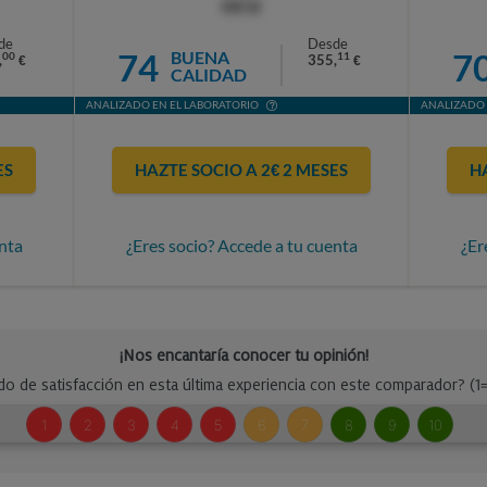
OCU
de
Desde
74
7
BUENA
00
11
,
355,
€
€
CALIDAD
ANALIZADO EN EL LABORATORIO
ANALIZADO 
ES
HAZTE SOCIO A 2€ 2 MESES
H
nta
¿Eres socio? Accede a tu cuenta
¿Er