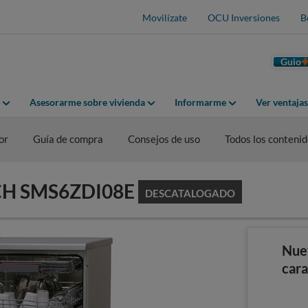
Movilízate
OCU Inversiones
B
Guio
Asesorarme sobre vivienda
Informarme
Ver ventaja
or
Guía de compra
Consejos de uso
Todos los conteni
SCH SMS6ZDI08E
DESCATALOGADO
Nue
cara