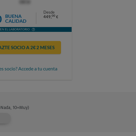
OCU
Desde
0
BUENA
00
449,
€
CALIDAD
EN EL LABORATORIO
AZTE SOCIO A 2€ 2 MESES
es socio? Accede a tu cuenta