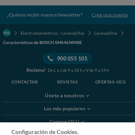
¿Quieres recibir nuestra Newsletter?
Crea una cuenta
Electrodomésticos : Lavavajillas
Lavavajillas
Características de BOSCH SMS46JW08E
900 055 105
Reclama!
De L a J de 9 a 18 h y V de 9 a 14 h
CONTACTAR
REVISTAS
OFERTAS-OCU
Únete a nosotros
Los más populares
Conoce OCU
Configuración de Cookies.
Más Información