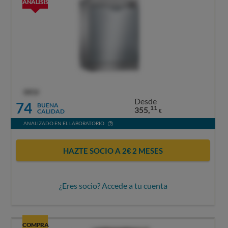
ANÁLISIS
OCU
Desde
74
BUENA
11
355,
CALIDAD
€
ANALIZADO EN EL LABORATORIO
HAZTE SOCIO A 2€ 2 MESES
¿Eres socio? Accede a tu cuenta
COMPRA