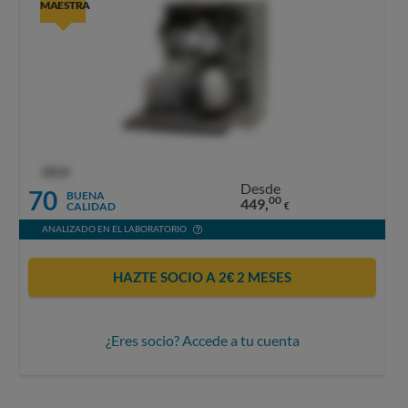
MAESTRA
OCU
Desde
70
BUENA
00
449,
CALIDAD
€
ANALIZADO EN EL LABORATORIO
HAZTE SOCIO A 2€ 2 MESES
¿Eres socio? Accede a tu cuenta