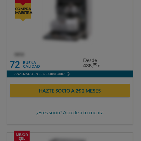
COMPRA
MAESTRA
OCU
Desde
72
BUENA
00
438,
CALIDAD
€
ANALIZADO EN EL LABORATORIO
HAZTE SOCIO A 2€ 2 MESES
¿Eres socio? Accede a tu cuenta
MEJOR
DEL