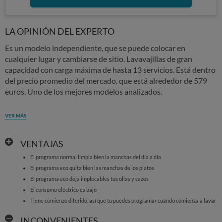
LA OPINIÓN DEL EXPERTO
Es un modelo independiente, que se puede colocar en
cualquier lugar y cambiarse de sitio. Lavavajillas de gran
capacidad con carga máxima de hasta 13 servicios. Está dentro
del precio promedio del mercado, que está alrededor de 579
euros. Uno de los mejores modelos analizados.
VER MÁS
VENTAJAS
El programa normal limpia bien la manchas del día a día
El programa eco quita bien las manchas de los platos
El programa eco deja implecables tus ollas y cazos
El consumo eléctrico es bajo
Tiene comienzo diferido, así que tu puedes programar cuándo comienza a lavar
INCONVENIENTES