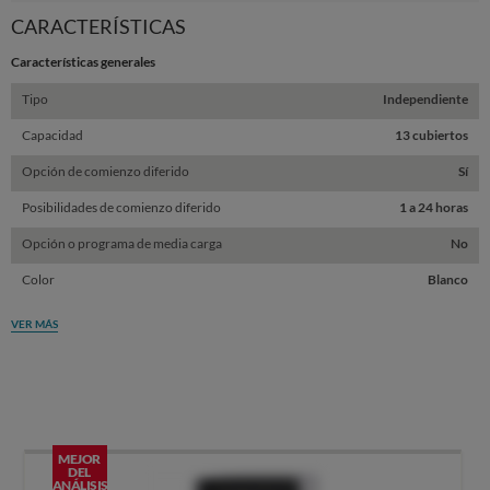
Sta
CARACTERÍSTICAS
Características generales
Tipo
Independiente
Capacidad
13 cubiertos
Opción de comienzo diferido
Sí
Posibilidades de comienzo diferido
1 a 24 horas
Opción o programa de media carga
No
Color
Blanco
VER MÁS
MEJOR
DEL
ANÁLISIS