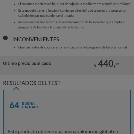
El consumo eléctrico es bajo, por debajo de la media frente a modelos similares.
Este modelo tiene la funcion "comienzo diferido", que te permitirá programar
cuándo deseas que comience el lavado.
Incluye un práctico sistema de reconocimiento de la suciedad que adapta el
programa de lavado a la suciedad de la vajilla.
INCONVENIENTES
Quedan restos de coccion en ollas y cazos con el programa de lavado normal.
440,
Último precio publicado
22
€
RESULTADOS DEL TEST
64
BUENA
CALIDAD
Este producto obtiene una buena valoración global en