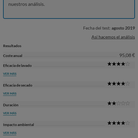
nuestros análisis.
Fecha del test:
agosto 2019
Así hacemos el análisis
Resultados
95,08 €
Coste anual
4
Eficacia de lavado
Sta
VER MÁS
4
Eficacia de secado
Sta
VER MÁS
2
Duración
Sta
VER MÁS
4
Impacto ambiental
Sta
VER MÁS