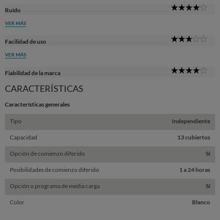
4
Ruido
Sta
VER MÁS
3
Facilidad de uso
Sta
VER MÁS
4
Fiabilidad de la marca
Sta
CARACTERÍSTICAS
Características generales
Tipo
Independiente
Capacidad
13 cubiertos
Opción de comienzo diferido
Sí
Posibilidades de comienzo diferido
1 a 24 horas
Opción o programa de media carga
Sí
Color
Blanco