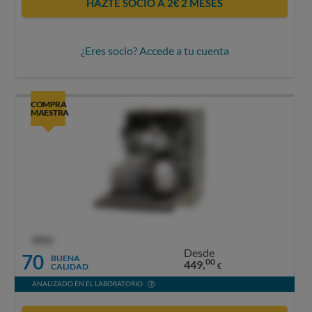
HAZTE SOCIO A 2€ 2 MESES
¿Eres socio? Accede a tu cuenta
COMPRA
MAESTRA
OCU
Desde
70
BUENA
00
449,
CALIDAD
€
ANALIZADO EN EL LABORATORIO