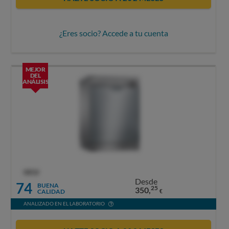
¿Eres socio? Accede a tu cuenta
MEJOR
DEL
ANÁLISIS
OCU
Desde
74
BUENA
25
350,
CALIDAD
€
ANALIZADO EN EL LABORATORIO