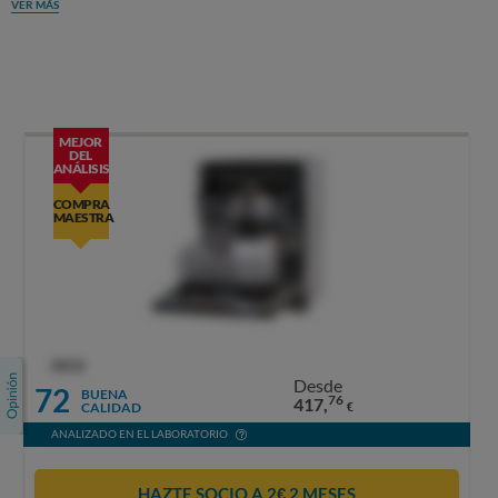
VER MÁS
MEJOR
DEL
ANÁLISIS
COMPRA
MAESTRA
OCU
Desde
72
BUENA
76
417,
CALIDAD
€
ANALIZADO EN EL LABORATORIO
HAZTE SOCIO A 2€ 2 MESES