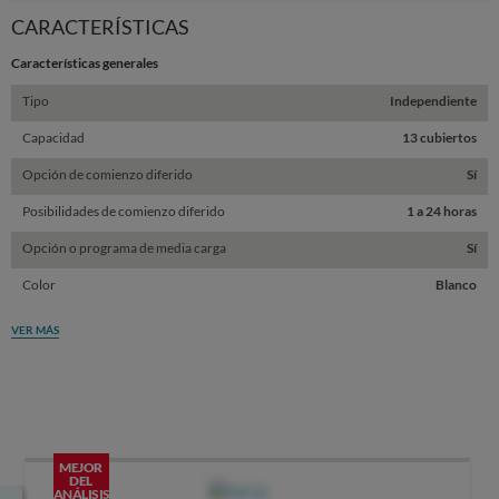
Sta
CARACTERÍSTICAS
Características generales
Tipo
Independiente
Capacidad
13 cubiertos
Opción de comienzo diferido
Sí
Posibilidades de comienzo diferido
1 a 24 horas
Opción o programa de media carga
Sí
Color
Blanco
VER MÁS
MEJOR
DEL
ANÁLISIS