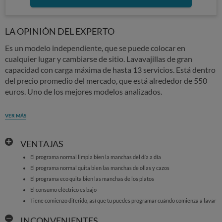
LA OPINIÓN DEL EXPERTO
Es un modelo independiente, que se puede colocar en
cualquier lugar y cambiarse de sitio. Lavavajillas de gran
capacidad con carga máxima de hasta 13 servicios. Está dentro
del precio promedio del mercado, que está alrededor de 550
euros. Uno de los mejores modelos analizados.
VER MÁS
VENTAJAS
El programa normal limpia bien la manchas del día a día
El programa normal quita bien las manchas de ollas y cazos
El programa eco quita bien las manchas de los platos
El consumo eléctrico es bajo
Tiene comienzo diferido, así que tu puedes programar cuándo comienza a lavar
INCONVENIENTES