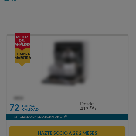
MEJOR
DEL
ANÁLISIS
COMPRA
MAESTRA
OCU
Desde
72
BUENA
76
417,
CALIDAD
€
ANALIZADO EN EL LABORATORIO
HAZTE SOCIO A 2€ 2 MESES