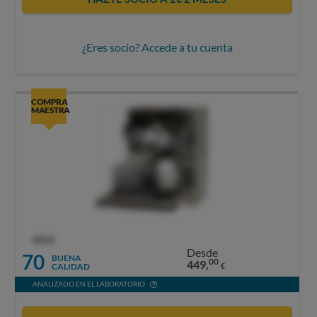
¿Eres socio? Accede a tu cuenta
COMPRA
MAESTRA
OCU
Desde
70
BUENA
00
449,
CALIDAD
€
ANALIZADO EN EL LABORATORIO