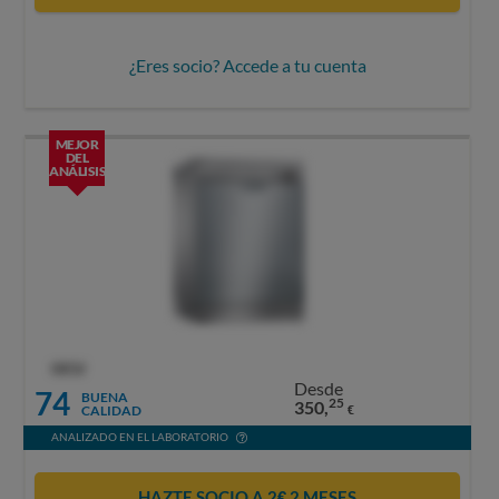
¿Eres socio? Accede a tu cuenta
MEJOR
DEL
ANÁLISIS
OCU
Desde
74
BUENA
25
350,
CALIDAD
€
ANALIZADO EN EL LABORATORIO
HAZTE SOCIO A 2€ 2 MESES