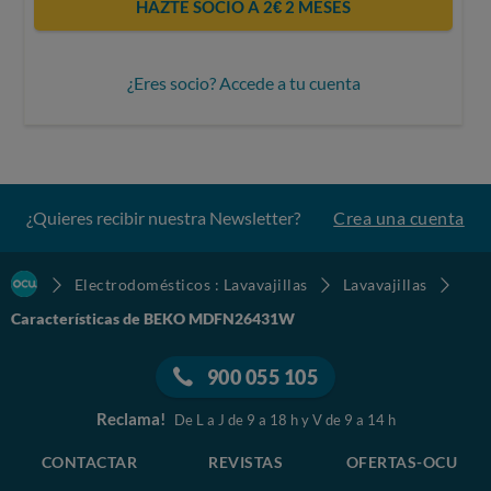
HAZTE SOCIO A 2€ 2 MESES
¿Eres socio? Accede a tu cuenta
¿Quieres recibir nuestra Newsletter?
Crea una cuenta
Electrodomésticos : Lavavajillas
Lavavajillas
Características de BEKO MDFN26431W
900 055 105
Reclama!
De L a J de 9 a 18 h y V de 9 a 14 h
CONTACTAR
REVISTAS
OFERTAS-OCU