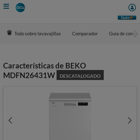
Skip
to
main
Guio
content
Todo sobre lavavajillas
Comparador
Guía de compr
Características de BEKO
MDFN26431W
DESCATALOGADO