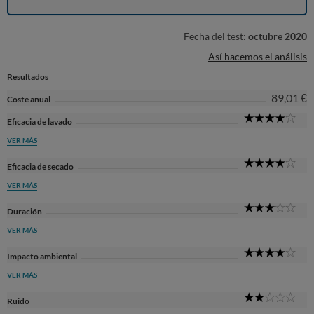
Fecha del test:
octubre 2020
Así hacemos el análisis
Resultados
89,01 €
Coste anual
4
Eficacia de lavado
Sta
VER MÁS
4
Eficacia de secado
Sta
VER MÁS
3
Duración
Sta
VER MÁS
4
Impacto ambiental
Sta
VER MÁS
2
Ruido
Sta