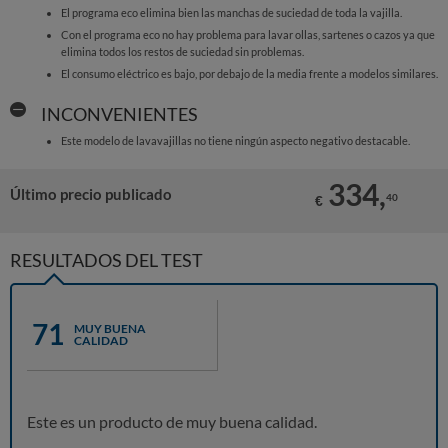
El programa eco elimina bien las manchas de suciedad de toda la vajilla.
Con el programa eco no hay problema para lavar ollas, sartenes o cazos ya que
elimina todos los restos de suciedad sin problemas.
El consumo eléctrico es bajo, por debajo de la media frente a modelos similares.
INCONVENIENTES
Este modelo de lavavajillas no tiene ningún aspecto negativo destacable.
334,
Último precio publicado
40
€
RESULTADOS DEL TEST
71
MUY BUENA
CALIDAD
Este es un producto de muy buena calidad.