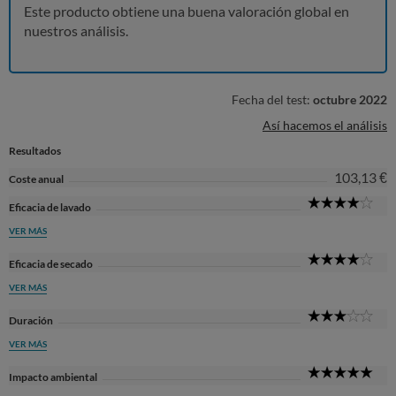
Este producto obtiene una buena valoración global en
nuestros análisis.
Fecha del test:
octubre 2022
Así hacemos el análisis
Resultados
103,13 €
Coste anual
4
Eficacia de lavado
Sta
VER MÁS
4
Eficacia de secado
Sta
VER MÁS
3
Duración
Sta
VER MÁS
5
Impacto ambiental
Sta