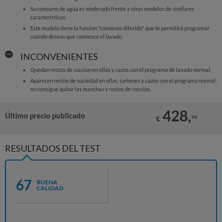
Su consumo de agua es moderado frente a otros modelos de similares
características.
Este modelo tiene la funcion "comienzo diferido", que te permitirá programar
cuándo deseas que comience el lavado.
INCONVENIENTES
Quedan restos de coccion en ollas y cazos con el programa de lavado normal.
Aparecen restos de suciedad en ollas, sartenes y cazos con el programa normal;
no consigue quitar las manchas y restos de cocción.
428,
Último precio publicado
99
€
RESULTADOS DEL TEST
67
BUENA
CALIDAD