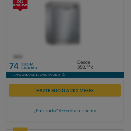
DEL
ANÁLISIS
OCU
Desde
74
BUENA
25
350,
CALIDAD
€
ANALIZADO EN EL LABORATORIO
HAZTE SOCIO A 2€ 2 MESES
¿Eres socio? Accede a tu cuenta