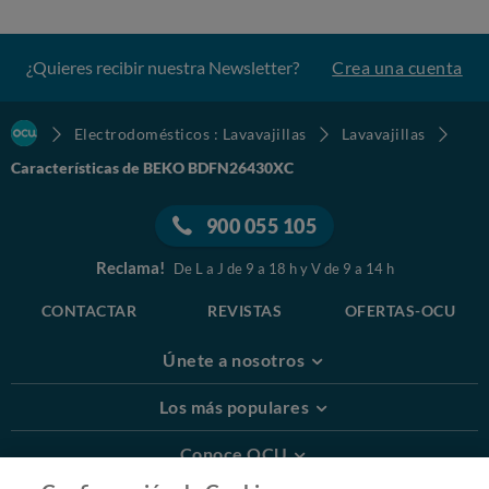
¿Quieres recibir nuestra Newsletter?
Crea una cuenta
Electrodomésticos : Lavavajillas
Lavavajillas
Características de BEKO BDFN26430XC
900 055 105
Reclama!
De L a J de 9 a 18 h y V de 9 a 14 h
CONTACTAR
REVISTAS
OFERTAS-OCU
Únete a nosotros
Los más populares
Conoce OCU