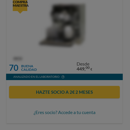
COMPRA
MAESTRA
OCU
Desde
70
BUENA
00
449,
CALIDAD
€
ANALIZADO EN EL LABORATORIO
HAZTE SOCIO A 2€ 2 MESES
¿Eres socio? Accede a tu cuenta