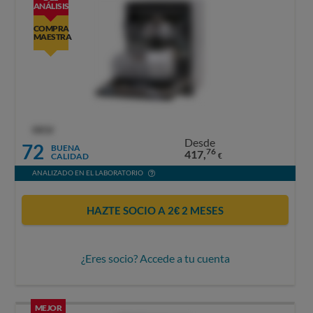
ANÁLISIS
COMPRA
MAESTRA
OCU
Desde
72
BUENA
76
417,
CALIDAD
€
ANALIZADO EN EL LABORATORIO
HAZTE SOCIO A 2€ 2 MESES
¿Eres socio? Accede a tu cuenta
MEJOR