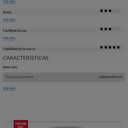
VER MÁS
3
Ruido
Sta
VER MÁS
3
Facilidad de uso
Sta
VER MÁS
5
Fiabilidad de la marca
Sta
CARACTERÍSTICAS
Basic info
Groupe de produit
Independientes
VER MÁS
MEJOR
DEL