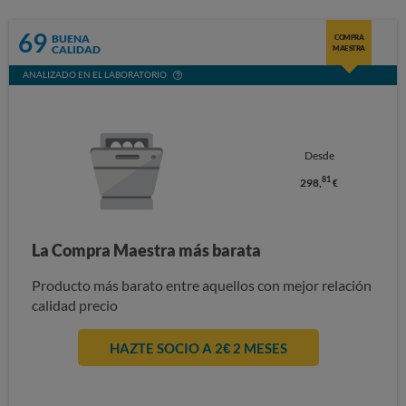
69
BUENA
COMPRA
CALIDAD
MAESTRA
ANALIZADO EN EL LABORATORIO
Desde
81
298,
€
La Compra Maestra más barata
Producto más barato entre aquellos con mejor relación
calidad precio
HAZTE SOCIO A 2€ 2 MESES