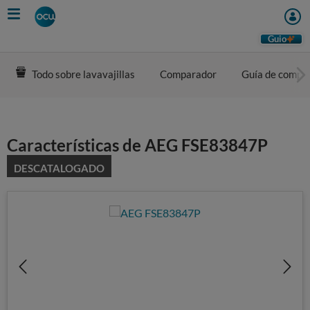
Skip
to
main
Guio
content
Todo sobre lavavajillas
Comparador
Guía de compr
Características de AEG FSE83847P
DESCATALOGADO