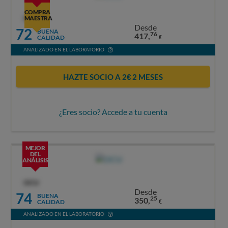
COMPRA
OCU
MAESTRA
Desde
72
BUENA
76
417,
CALIDAD
€
ANALIZADO EN EL LABORATORIO
HAZTE SOCIO A 2€ 2 MESES
¿Eres socio? Accede a tu cuenta
MEJOR
DEL
ANÁLISIS
OCU
Desde
74
BUENA
25
350,
CALIDAD
€
ANALIZADO EN EL LABORATORIO