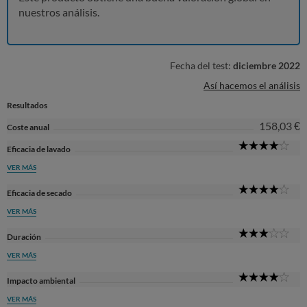
nuestros análisis.
Fecha del test:
diciembre 2022
Así hacemos el análisis
Resultados
158,03 €
Coste anual
4
Eficacia de lavado
Sta
VER MÁS
4
Eficacia de secado
Sta
VER MÁS
3
Duración
Sta
VER MÁS
4
Impacto ambiental
Sta
VER MÁS