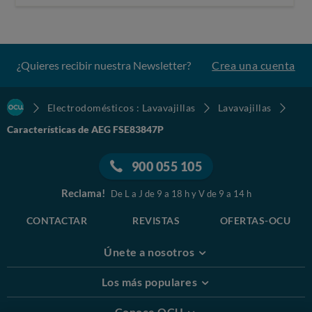
¿Quieres recibir nuestra Newsletter?
Crea una cuenta
Electrodomésticos : Lavavajillas
Lavavajillas
Características de AEG FSE83847P
900 055 105
Reclama!
De L a J de 9 a 18 h y V de 9 a 14 h
CONTACTAR
REVISTAS
OFERTAS-OCU
Únete a nosotros
Los más populares
Conoce OCU