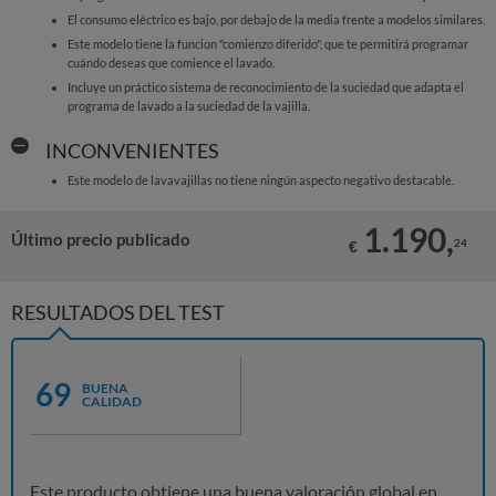
El consumo eléctrico es bajo, por debajo de la media frente a modelos similares.
Este modelo tiene la funcion "comienzo diferido", que te permitirá programar
cuándo deseas que comience el lavado.
Incluye un práctico sistema de reconocimiento de la suciedad que adapta el
programa de lavado a la suciedad de la vajilla.
INCONVENIENTES
Este modelo de lavavajillas no tiene ningún aspecto negativo destacable.
1.190,
Último precio publicado
24
€
RESULTADOS DEL TEST
69
BUENA
CALIDAD
Este producto obtiene una buena valoración global en