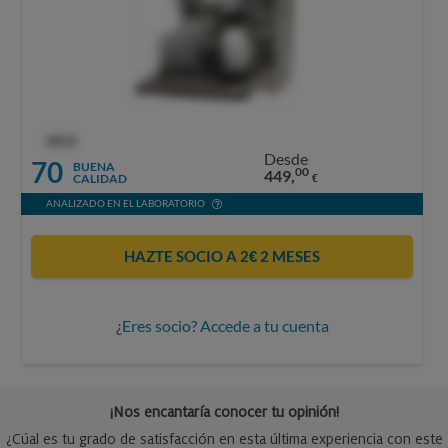
OCU
Desde
70
BUENA
00
449,
CALIDAD
€
ANALIZADO EN EL LABORATORIO
HAZTE SOCIO A 2€ 2 MESES
¿Eres socio? Accede a tu cuenta