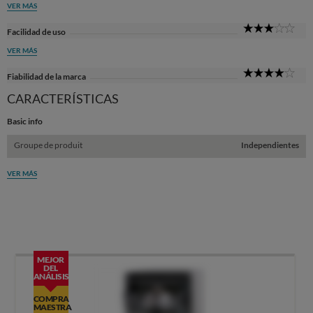
VER MÁS
3
Facilidad de uso
Sta
VER MÁS
4
Fiabilidad de la marca
Sta
CARACTERÍSTICAS
Basic info
Groupe de produit
Independientes
VER MÁS
MEJOR
DEL
ANÁLISIS
COMPRA
MAESTRA