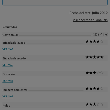
Fecha del test:
julio 2019
Así hacemos el análisis
Resultados
109,45 €
Coste anual
4
Eficacia de lavado
Sta
VER MÁS
5
Eficacia de secado
Sta
VER MÁS
3
Duración
Sta
VER MÁS
4
Impacto ambiental
Sta
VER MÁS
3
Ruido
Sta