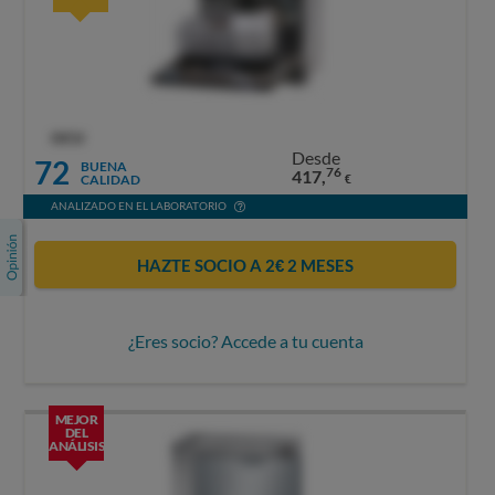
OCU
Desde
72
BUENA
76
417,
CALIDAD
€
ANALIZADO EN EL LABORATORIO
HAZTE SOCIO A 2€ 2 MESES
¿Eres socio? Accede a tu cuenta
MEJOR
DEL
ANÁLISIS