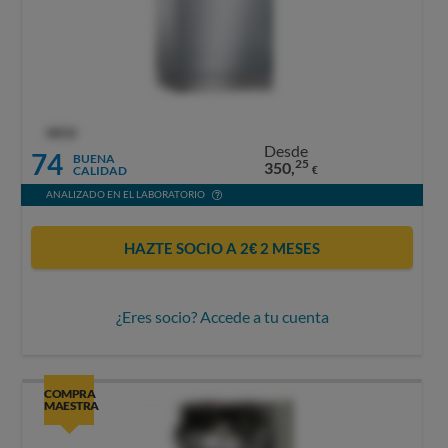
OCU
Desde
74
BUENA
25
350,
CALIDAD
€
ANALIZADO EN EL LABORATORIO
HAZTE SOCIO A 2€ 2 MESES
¿Eres socio? Accede a tu cuenta
COMPRA
MAESTRA