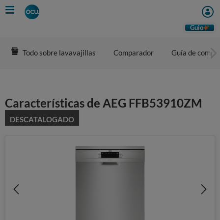
Skip
to
main
Guio
content
Todo sobre lavavajillas
Comparador
Guía de compr
Características de AEG FFB53910ZM
DESCATALOGADO