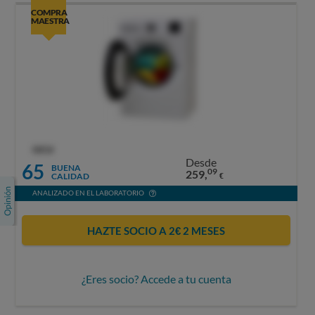
COMPRA
MAESTRA
OCU
Desde
65
BUENA
09
259,
CALIDAD
€
ANALIZADO EN EL LABORATORIO
HAZTE SOCIO A 2€ 2 MESES
¿Eres socio? Accede a tu cuenta