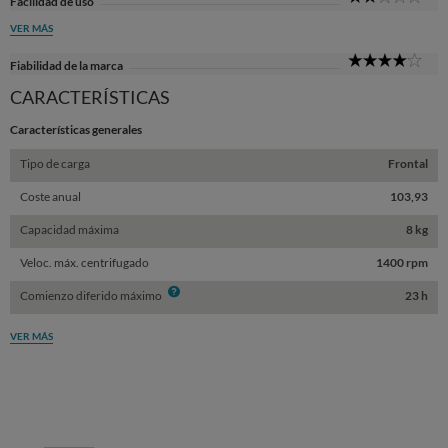
Facilidad de uso
Sta
VER MÁS
4
Fiabilidad de la marca
Sta
CARACTERÍSTICAS
Características generales
Tipo de carga
Frontal
Coste anual
103,93
Capacidad máxima
8 kg
Veloc. máx. centrifugado
1400 rpm
Info
Comienzo diferido máximo
23 h
VER MÁS