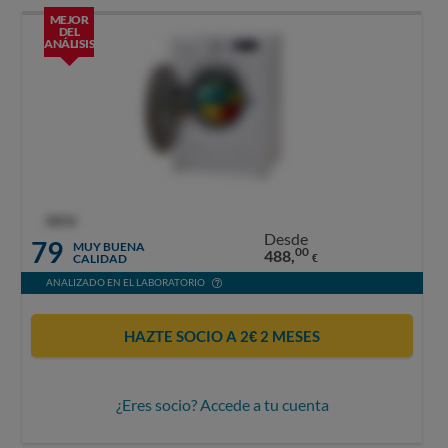
MEJOR
DEL
ANÁLISIS
OCU
Desde
79
MUY BUENA
00
488,
CALIDAD
€
ANALIZADO EN EL LABORATORIO
HAZTE SOCIO A 2€ 2 MESES
¿Eres socio? Accede a tu cuenta