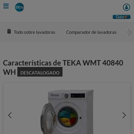
Skip
to
main
Guio
content
Todo sobre lavadoras
Comparador de lavadoras
Com
Características de TEKA WMT 40840
WH
DESCATALOGADO