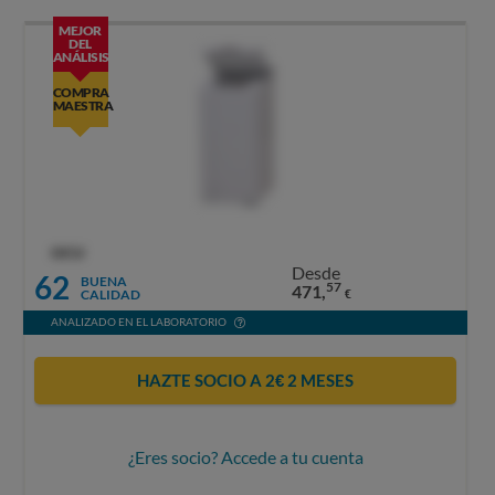
MEJOR
DEL
ANÁLISIS
COMPRA
MAESTRA
OCU
Desde
62
BUENA
57
471,
CALIDAD
€
ANALIZADO EN EL LABORATORIO
HAZTE SOCIO A 2€ 2 MESES
¿Eres socio? Accede a tu cuenta