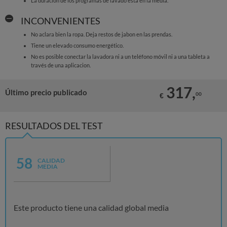
La duracion de los programas de lavado está en la media.
INCONVENIENTES
No aclara bien la ropa. Deja restos de jabon en las prendas.
Tiene un elevado consumo energético.
No es posible conectar la lavadora ni a un teléfono móvil ni a una tableta a
través de una aplicacion.
317,
Último precio publicado
00
€
RESULTADOS DEL TEST
58
CALIDAD
MEDIA
Este producto tiene una calidad global media