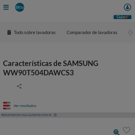
Guio
Todo sobre lavadoras
Comparador de lavadoras
Co
Características de SAMSUNG
WW90T504DAWCS3
Ver resultados
RESULTADOS CALCULADOS CON IA