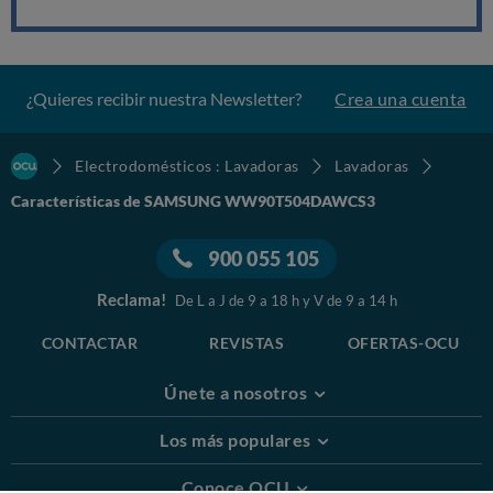
¿Quieres recibir nuestra Newsletter?
Crea una cuenta
Electrodomésticos : Lavadoras
Lavadoras
Características de SAMSUNG WW90T504DAWCS3
900 055 105
Reclama!
De L a J de 9 a 18 h y V de 9 a 14 h
CONTACTAR
REVISTAS
OFERTAS-OCU
Únete a nosotros
Los más populares
Conoce OCU