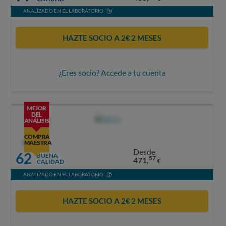
ANALIZADO EN EL LABORATORIO
HAZTE SOCIO A 2€ 2 MESES
¿Eres socio? Accede a tu cuenta
MEJOR
DEL
ANÁLISIS
COMPRA
OCU
MAESTRA
Desde
62
BUENA
57
471,
CALIDAD
€
ANALIZADO EN EL LABORATORIO
HAZTE SOCIO A 2€ 2 MESES