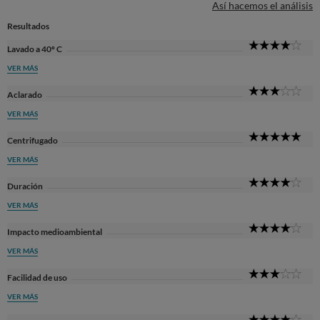
Así hacemos el análisis
Resultados
4
Lavado a 40º C
Sta
VER MÁS
3
Aclarado
Sta
VER MÁS
5
Centrifugado
Sta
VER MÁS
4
Duración
Sta
VER MÁS
4
Impacto medioambiental
Sta
VER MÁS
3
Facilidad de uso
Sta
VER MÁS
4