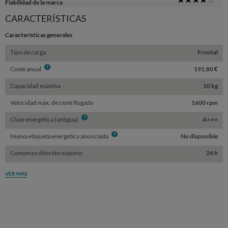
Fiabilidad de la marca
Sta
CARACTERÍSTICAS
Características generales
Tipo de carga
Frontal
Info
Coste anual
191,80 €
Capacidad máxima
10 kg
Velocidad máx. de centrifugado
1600 rpm
Info
Clase energética (antigua)
A+++
Info
Nueva etiqueta energetica anunciada
No disponible
Comienzo diferido máximo
24 h
VER MÁS