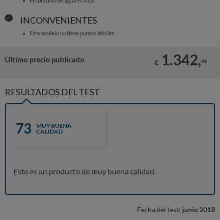
El consumo de agua es bajo.
INCONVENIENTES
Este modelo no tiene puntos débiles
1.342,
Último precio publicado
46
€
RESULTADOS DEL TEST
73
MUY BUENA
CALIDAD
Este es un producto de muy buena calidad.
Fecha del test:
junio 2018