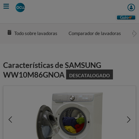
Skip
to
main
Guio
content
Todo sobre lavadoras
Comparador de lavadoras
Com
Características de SAMSUNG
WW10M86GNOA
DESCATALOGADO