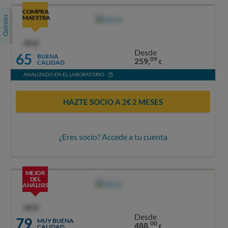
COMPRA
MAESTRA
OCU
Desde
65
BUENA
09
259,
CALIDAD
€
ANALIZADO EN EL LABORATORIO
HAZTE SOCIO A 2€ 2 MESES
¿Eres socio? Accede a tu cuenta
MEJOR
DEL
ANÁLISIS
OCU
Desde
79
MUY BUENA
00
488,
CALIDAD
€