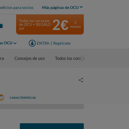
eficios para socios
Más páginas de OCU
2€
Todos los servicios
2
de OCU + REGALO
meses
por
jas OCU
ENTRA
|
Regístrate
ra
Consejos de uso
Todos los contenidos
CARACTERÍSTICAS