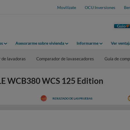
Movilízate
OCU Inversiones
Ben
Guio
os
Asesorarme sobre vivienda
Informarme
Ver venta
 de lavadoras
Comparador de lavasecadores
Guía de comp
ELE WCB380 WCS 125 Edition
RESULTADO DE LAS PRUEBAS