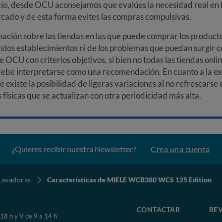
cio, desde OCU aconsejamos que evalúes la necesidad real en l
arcado y de esta forma evites las compras compulsivas.
ción sobre las tiendas en las que puede comprar los productos
stos establecimientos ni de los problemas que puedan surgir co
e OCU con criterios objetivos, si bien no todas las tiendas onl
debe interpretarse como una recomendación. En cuanto a la exa
ue existe la posibilidad de ligeras variaciones al no refrescarse
ísicas que se actualizan con otra periodicidad más alta.
¿Quieres recibir nuestra Newsletter?
Crea una cuenta
Lavadoras
Características de MIELE WCB380 WCS 125 Edition
CONTACTAR
REV
 18 h y V de 9 a 14 h