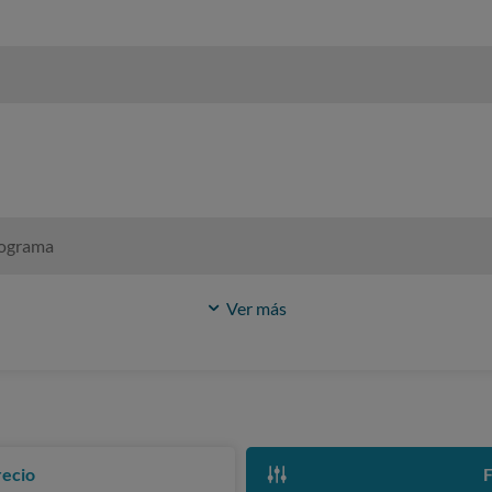
rograma
Ver más
recio
F