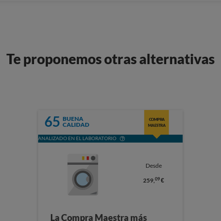
Te proponemos otras alternativas
65
BUENA
COMPRA
CALIDAD
MAESTRA
ANALIZADO EN EL LABORATORIO
Desde
09
259,
€
La Compra Maestra más