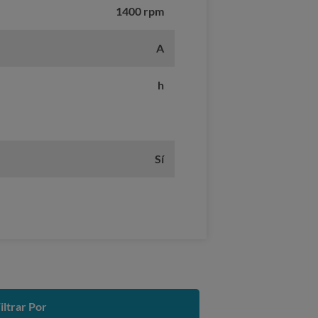
1400 rpm
A
h
Sí
iltrar Por