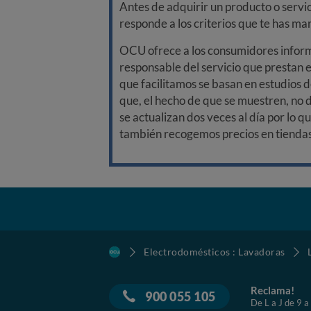
Antes de adquirir un producto o servi
responde a los criterios que te has m
OCU ofrece a los consumidores informa
responsable del servicio que prestan e
que facilitamos se basan en estudios d
que, el hecho de que se muestren, no 
se actualizan dos veces al día por lo q
también recogemos precios en tiendas f
Electrodomésticos : Lavadoras
Reclama!
900 055 105
De L a J de 9 a