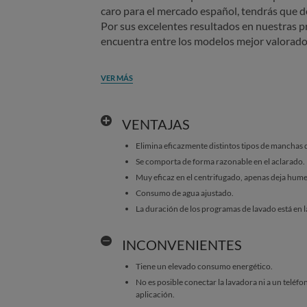
caro para el mercado español, tendrás que 
Por sus excelentes resultados en nuestras p
encuentra entre los modelos mejor valorado
VER MÁS
VENTAJAS
Elimina eficazmente distintos tipos de manchas d
Se comporta de forma razonable en el aclarado.
Muy eficaz en el centrifugado, apenas deja hume
Consumo de agua ajustado.
La duración de los programas de lavado está en l
INCONVENIENTES
Tiene un elevado consumo energético.
No es posible conectar la lavadora ni a un teléfon
aplicación.