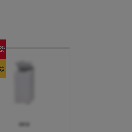
DEL
IS
RA
RA
OCU