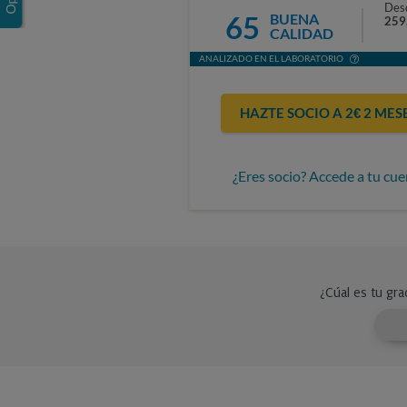
Des
65
BUENA
259
CALIDAD
ANALIZADO EN EL LABORATORIO
HAZTE SOCIO A 2€ 2 MES
¿Eres socio? Accede a tu cue