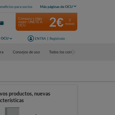
eneficios para socios
Más páginas de OCU
2€
Compara y elige
2
mejor: ÚNETE A
meses
OCU
s OCU
ENTRA
|
Regístrate
ra
Consejos de uso
Todos los contenidos
vos productos, nuevas
cterísticas