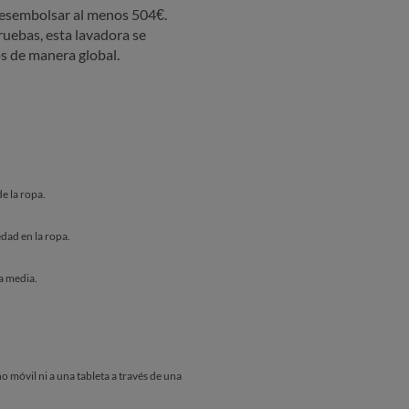
desembolsar al menos 504€.
ruebas, esta lavadora se
s de manera global.
e la ropa.
dad en la ropa.
a media.
o móvil ni a una tableta a través de una