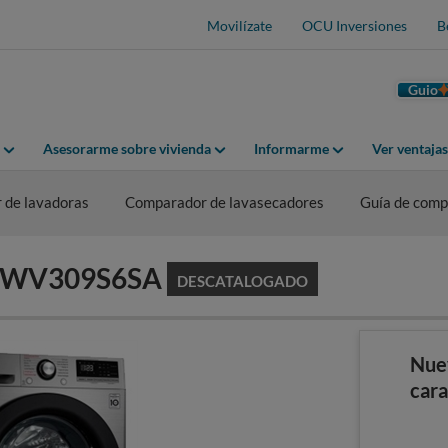
Movilízate
OCU Inversiones
B
Guio
Asesorarme sobre vivienda
Informarme
Ver ventaja
 de lavadoras
Comparador de lavasecadores
Guía de comp
 F4WV309S6SA
DESCATALOGADO
Nue
cara