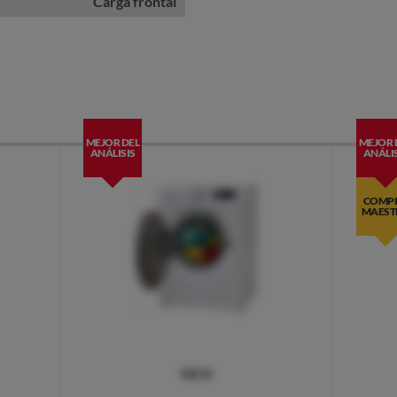
Carga frontal
MEJOR DEL
MEJOR 
ANÁLISIS
ANÁLIS
COMP
MAEST
OCU