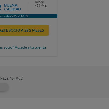
Desde
2
BUENA
57
471,
€
CALIDAD
EN EL LABORATORIO
AZTE SOCIO A 2€ 2 MESES
es socio? Accede a tu cuenta