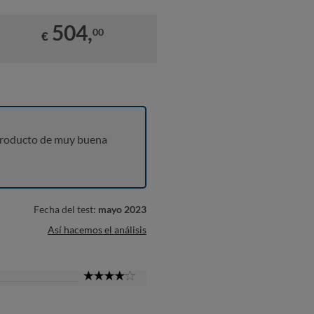
504,
00
€
producto de muy buena
Fecha del test:
mayo 2023
Así hacemos el análisis
4
Star