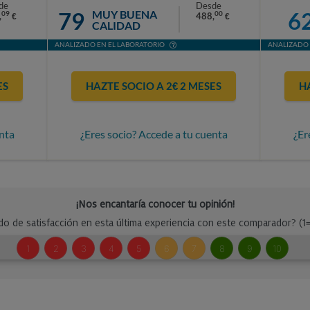
de
Desde
79
6
MUY BUENA
09
00
,
488,
€
€
CALIDAD
ANALIZADO EN EL LABORATORIO
ANALIZADO 
ES
HAZTE SOCIO A 2€ 2 MESES
H
nta
¿Eres socio? Accede a tu cuenta
¿Er