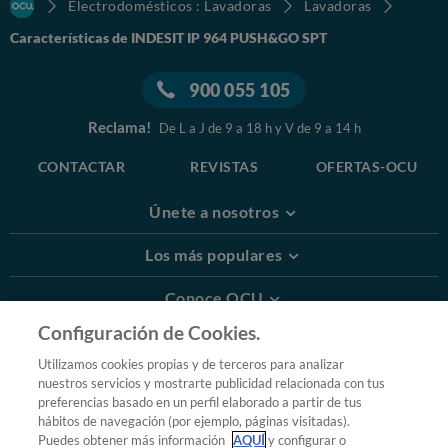
Electrodomésticos : Lavadoras
Lavadoras
Características de INDESIT IP 964 PUSH&GO SPT
900 055 105
Reclama!
De L a J de 9 a 18 h y V de 9 a 14 h
CONTACTAR
REVISTAS
OFERTAS-OCU
Únete a nosotros
Los más populares
Conoce OCU
Configuración de Cookies.
Más Información
Utilizamos cookies propias y de terceros para analizar
nuestros servicios y mostrarte publicidad relacionada con tus
© 2026 OCU
preferencias basado en un perfil elaborado a partir de tus
Condiciones generales de contratación de OCU
hábitos de navegación (por ejemplo, páginas visitadas).
Política de privacidad
Puedes obtener más información
AQUÍ
y configurar o