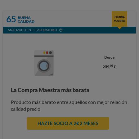
65
BUENA
COMPRA
CALIDAD
MAESTRA
ANALIZADO EN EL LABORATORIO
Desde
09
259,
€
La Compra Maestra más barata
Producto más barato entre aquellos con mejor relación
calidad precio
HAZTE SOCIO A 2€ 2 MESES