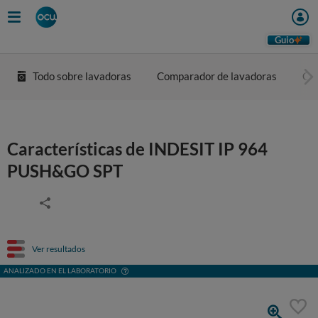
Guio
Todo sobre lavadoras
Comparador de lavadoras
Co
Características de INDESIT IP 964
PUSH&GO SPT
Ver resultados
ANALIZADO EN EL LABORATORIO