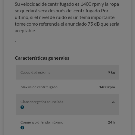
Su velocidad de centrifugado es 1400 rpm y la ropa
se quedará seca después del centrifugado.Por
último, si el nivel de ruido es un tema importante
tome como referencia el anunciado 75 dB que sería
aceptable.
.
Características generales
Capacidad máxima
9 kg
Max veloc centrifugado
1400 rpm
I
Clase energetica anunciada
A
n
f
o
I
Comienzo diferido máximo
24 h
n
f